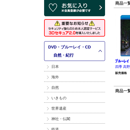
商品一覧 
DVD・ブルーレイ・CD
>
自然・紀行
日本
四季 高
販売価格
海外
自然
商品一覧 
いきもの
世界遺産
神社・仏閣
鉄道