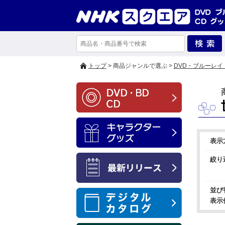
トップ
> 商品ジャンルで選ぶ >
DVD・ブルーレイ
表示
絞り
並び
表示