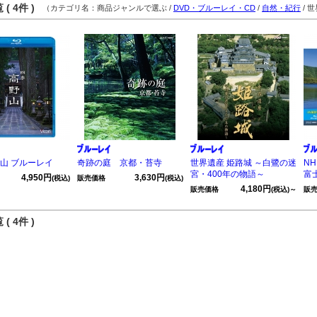
( 4件 )
（カテゴリ名：商品ジャンルで選ぶ /
DVD・ブルーレイ・CD
/
自然・紀行
/ 
野山 ブルーレイ
奇跡の庭 京都・苔寺
世界遺産 姫路城 ～白鷺の迷
N
宮・400年の物語～
富
4,950円
3,630円
(税込)
販売価格
(税込)
4,180円
販売価格
(税込)～
販
( 4件 )