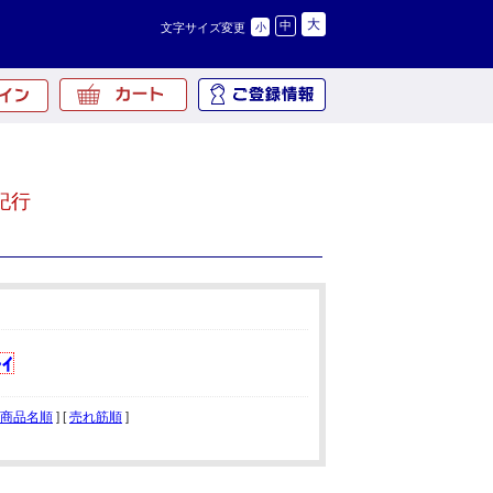
大
中
文字サイズ変更
小
紀行
商品名順
] [
売れ筋順
]