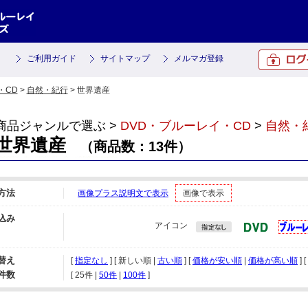
ご利用ガイド
サイトマップ
メルマガ登録
・CD
>
自然・紀行
> 世界遺産
商品ジャンルで選ぶ >
DVD・ブルーレイ・CD
>
自然・
世界遺産
（商品数：13件）
方法
画像プラス説明文で表示
画像で表示
込み
アイコン
替え
[
指定なし
] [ 新しい順 |
古い順
] [
価格が安い順
|
価格が高い順
] [
件数
[ 
25件
 | 
50件
 | 
100件
 ]