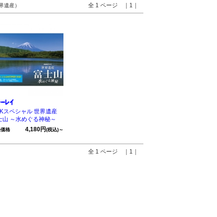
全 1 ページ ｜1｜
世界遺産）
HKスペシャル 世界遺産
士山 ～水めぐる神秘～
4,180円
売価格
(税込)～
全 1 ページ ｜1｜