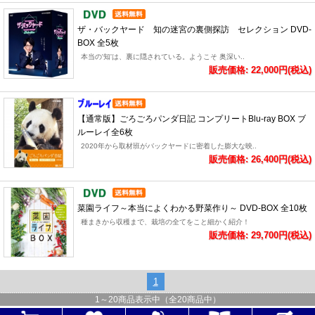
ザ・バックヤード 知の迷宮の裏側探訪 セレクション DVD-
BOX 全5枚
本当の'知'は、裏に隠されている。ようこそ 奥深い..
販売価格: 22,000円(税込)
【通常版】ごろごろパンダ日記 コンプリートBlu-ray BOX ブ
ルーレイ全6枚
2020年から取材班がバックヤードに密着した膨大な映..
販売価格: 26,400円(税込)
菜園ライフ～本当によくわかる野菜作り～ DVD-BOX 全10枚
種まきから収穫まで、栽培の全てをこと細かく紹介！
販売価格: 29,700円(税込)
1
1
～
20
商品表示中（全
20
商品中）