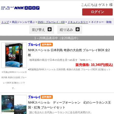
こんにちは ゲスト 様
トップ
> 商品ジャンルで選ぶ >
DVD・ブルーレイ・CD
>
ドキュメンタリー
> ネイチャー・動物
並び替え
絞り込み
1
～
20
商品表示中（全
20
商品中）
NHKスペシャル 日本列島 奇跡の大自然 ブルーレイBOX 全2
枚
地球規模の視点で日本の自然を見つめ直す「NHKスペ..
販売価格: 10,340円(税込)
●関連商品/NHKスペシャル 日本列島 奇跡の大自然 ブルーレイBOX 全2枚セット
※写真はNHKスペシャル 日
本列島 奇跡の大自然 ブルー
レイBOX 全2枚セットで
す。
NHKスペシャル ディープオーシャン 幻のシーラカンス王
国・紅海 ブルーレイセット
謎に包まれた古代魚シーラカンスに迫る前代未聞の大..