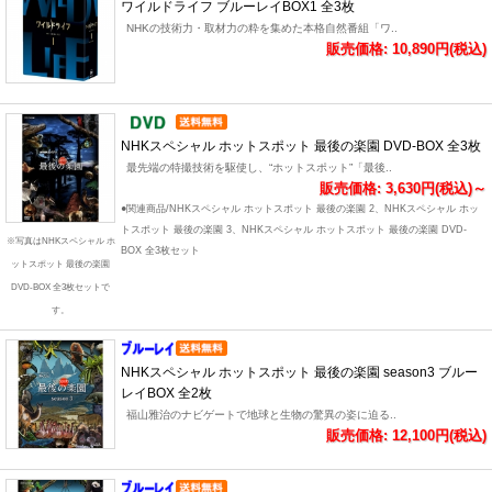
ワイルドライフ ブルーレイBOX1 全3枚
NHKの技術力・取材力の粋を集めた本格自然番組「ワ..
販売価格: 10,890円(税込)
NHKスペシャル ホットスポット 最後の楽園 DVD-BOX 全3枚
最先端の特撮技術を駆使し、“ホットスポット”「最後..
販売価格: 3,630円(税込)～
●関連商品/NHKスペシャル ホットスポット 最後の楽園 2、NHKスペシャル ホッ
トスポット 最後の楽園 3、NHKスペシャル ホットスポット 最後の楽園 DVD-
※写真はNHKスペシャル ホ
BOX 全3枚セット
ットスポット 最後の楽園
DVD-BOX 全3枚セットで
す。
NHKスペシャル ホットスポット 最後の楽園 season3 ブルー
レイBOX 全2枚
福山雅治のナビゲートで地球と生物の驚異の姿に迫る..
販売価格: 12,100円(税込)