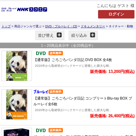
こんにちは ゲスト 様
トップ
> 商品ジャンルで選ぶ >
DVD・ブルーレイ・CD
>
ドキュメンタリー
> ネイチャー・動物
並び替え
絞り込み
1
～
20
商品表示中（全
20
商品中）
【通常版】ごろごろパンダ日記 DVD BOX 全4枚
2020年から取材班がバックヤードに密着した膨大な映..
販売価格: 13,200円(税込)
【通常版】ごろごろパンダ日記 コンプリートBlu-ray BOX ブ
ルーレイ全6枚
2020年から取材班がバックヤードに密着した膨大な映..
販売価格: 26,400円(税込)