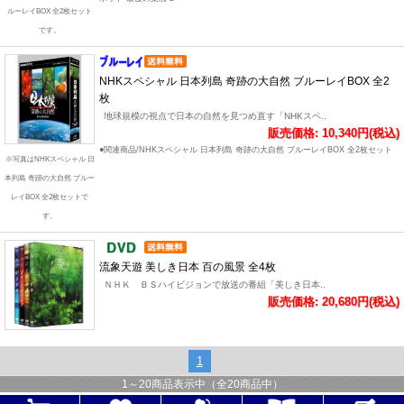
ルーレイBOX 全2枚セット
です。
NHKスペシャル 日本列島 奇跡の大自然 ブルーレイBOX 全2
枚
地球規模の視点で日本の自然を見つめ直す「NHKスペ..
販売価格: 10,340円(税込)
●関連商品/NHKスペシャル 日本列島 奇跡の大自然 ブルーレイBOX 全2枚セット
※写真はNHKスペシャル 日
本列島 奇跡の大自然 ブルー
レイBOX 全2枚セットで
す。
流象天遊 美しき日本 百の風景 全4枚
ＮＨＫ ＢＳハイビジョンで放送の番組「美しき日本..
販売価格: 20,680円(税込)
1
1
～
20
商品表示中（全
20
商品中）