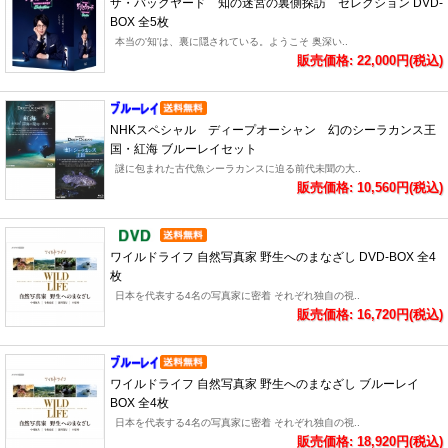
ザ・バックヤード 知の迷宮の裏側探訪 セレクション DVD-
BOX 全5枚
本当の'知'は、裏に隠されている。ようこそ 奥深い..
販売価格: 22,000円(税込)
NHKスペシャル ディープオーシャン 幻のシーラカンス王
国・紅海 ブルーレイセット
謎に包まれた古代魚シーラカンスに迫る前代未聞の大..
販売価格: 10,560円(税込)
ワイルドライフ 自然写真家 野生へのまなざし DVD-BOX 全4
枚
日本を代表する4名の写真家に密着 それぞれ独自の視..
販売価格: 16,720円(税込)
ワイルドライフ 自然写真家 野生へのまなざし ブルーレイ
BOX 全4枚
日本を代表する4名の写真家に密着 それぞれ独自の視..
販売価格: 18,920円(税込)