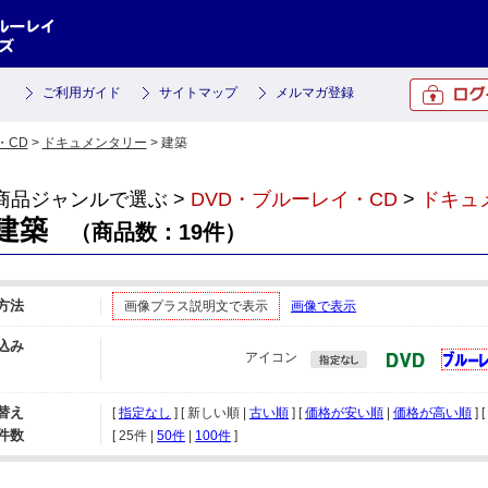
ご利用ガイド
サイトマップ
メルマガ登録
・CD
>
ドキュメンタリー
> 建築
商品ジャンルで選ぶ >
DVD・ブルーレイ・CD
>
ドキュ
建築
（商品数：19件）
方法
画像プラス説明文で表示
画像で表示
込み
アイコン
替え
[
指定なし
] [ 新しい順 |
古い順
] [
価格が安い順
|
価格が高い順
] [
件数
[ 
25件
 | 
50件
 | 
100件
 ]