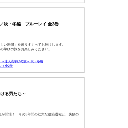
編／秋・冬編 ブルーレイ 全2巻
美しい瞬間」を選りすぐってお届けします。
めの学びの旅をお楽しみください。
 ～達人流学びの旅～ 秋・冬編
レイ全2巻
かける男たち～
座が開場！ その3年間の壮大な建築過程と、失敗の
。