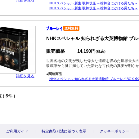
詳細を見る
NHKスペシャル 新生 歌舞伎座 ～檜舞台にかける男たち～
NHKスペシャル 新生 歌舞伎座 ～檜舞台にかける男たち～
NHKスペシャル 知られざる大英博物館 ブルー
販売価格
14,190円
(税込)
世界各地の文明が残した偉大な遺産を収めた世界最大の
収蔵庫から謎に満ちていた新たな古代史の真実が明ら
●関連商品
詳細を見る
NHKスペシャル 知られざる大英博物館 ブルーレイBOX 全
( 5件 )
ご利用ガイド
|
特定商取引法に基づく表示
|
クッキーポリシー
|