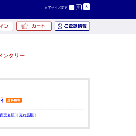
大
中
文字サイズ変更
小
メンタリー
商品名順
] [
売れ筋順
]