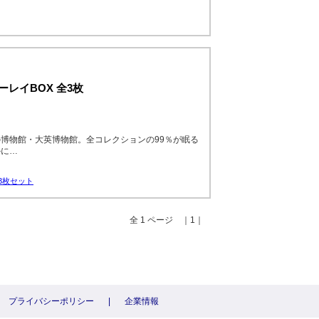
レイBOX 全3枚
博物館・大英博物館。全コレクションの99％が眠る
かに…
3枚セット
全 1 ページ ｜1｜
プライバシーポリシー
|
企業情報