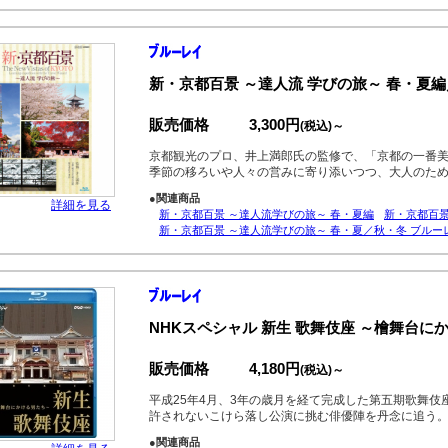
新・京都百景 ～達人流 学びの旅～ 春・夏
販売価格
3,300円
(税込)～
京都観光のプロ、井上満郎氏の監修で、「京都の一番
季節の移ろいや人々の営みに寄り添いつつ、大人のた
●関連商品
詳細を見る
新・京都百景 ～達人流学びの旅～ 春・夏編
新・京都百景
新・京都百景 ～達人流学びの旅～ 春・夏／秋・冬 ブルー
NHKスペシャル 新生 歌舞伎座 ～檜舞台に
販売価格
4,180円
(税込)～
平成25年4月、3年の歳月を経て完成した第五期歌舞伎
許されないこけら落し公演に挑む俳優陣を丹念に追う
●関連商品