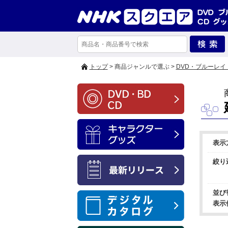
トップ
> 商品ジャンルで選ぶ >
DVD・ブルーレイ
表示
絞り
並び
表示