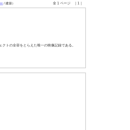
全 1 ページ ｜1｜
ー
/ 建築）
ェクトの全容をとらえた唯一の映像記録である。