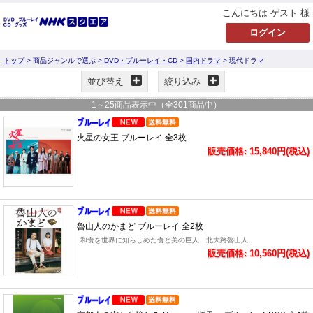
こんにちは ゲスト 様
トップ
> 商品ジャンルで選ぶ >
DVD・ブルーレイ・CD
>
国内ドラマ
> 現代ドラマ
並び替え
絞り込み
1
～
25
商品表示中（全
301
商品中）
火星の女王 ブルーレイ 全3枚
販売価格: 15,840円(税込)
魯山人のかまど ブルーレイ 全2枚
和食を世界に知らしめた食と美の巨人、北大路魯山人..
販売価格: 10,560円(税込)