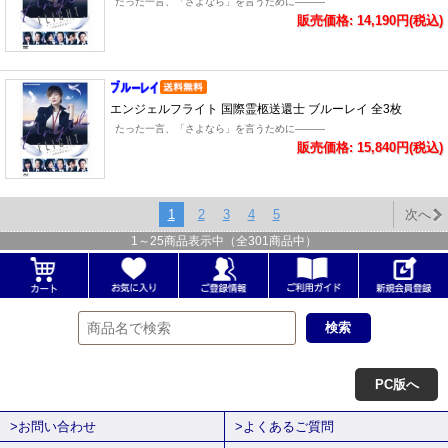
たった一言、「さよなら」を言うために―――
販売価格: 14,190円(税込)
エンジェルフライト 国際霊柩送還士 ブルーレイ 全3枚
たった一言、「さよなら」を言うために―――
販売価格: 15,840円(税込)
1
2
3
4
5
次へ
1
～
25
商品表示中（全
301
商品中）
PC版へ
>お問い合わせ
>よくあるご質問