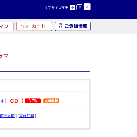
大
中
文字サイズ変更
小
ラマ
商品名順
] [
売れ筋順
]