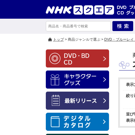
トップ
> 商品ジャンルで選ぶ >
DVD・ブルーレイ
表示
絞り
並び
表示