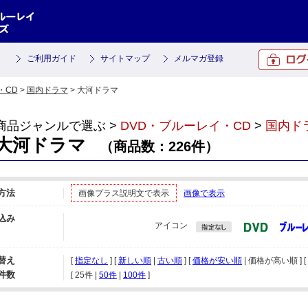
ご利用ガイド
サイトマップ
メルマガ登録
・CD
>
国内ドラマ
> 大河ドラマ
商品ジャンルで選ぶ >
DVD・ブルーレイ・CD
>
国内ド
大河ドラマ
（商品数：226件）
方法
画像プラス説明文で表示
画像で表示
込み
アイコン
替え
[
指定なし
] [
新しい順
|
古い順
] [
価格が安い順
| 価格が高い順 ] [
件数
[ 
25件
 | 
50件
 | 
100件
 ]