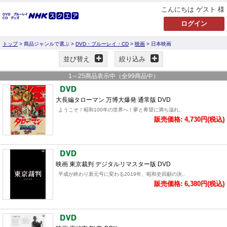
こんにちは ゲスト 様
トップ
> 商品ジャンルで選ぶ >
DVD・ブルーレイ・CD
>
映画
> 日本映画
並び替え
絞り込み
1
～
25
商品表示中（全
99
商品中）
大長編タローマン 万博大爆発 通常版 DVD
ようこそ！昭和100年の世界へ！夢と希望に満ち溢れ..
販売価格: 4,730円(税込)
映画 東京裁判 デジタルリマスター版 DVD
平成が終わり新元号に変わる2019年、昭和史回顧の決..
販売価格: 6,380円(税込)