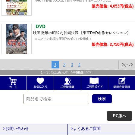
NHK TV番組で大人気！日本中を魅了するベニシアさん..
販売価格: 4,053円(税込)
映画 激動の昭和史 沖縄決戦 【東宝DVD名作セレクション】
血みどろの戦場を圧倒的な迫力で映像化！
販売価格: 2,750円(税込)
1
2
3
4
次へ
1
～
25
商品表示中（全
99
商品中）
PC版へ
>お問い合わせ
>よくあるご質問