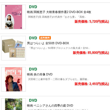
映画 関根恵子 大映青春傑作選2 DVD-BOX 全4枚
関根恵子(現 高橋惠子)の代表作『おさな妻』『高校..
販売価格: 5,720円(税込)
男はつらいよ 全50作 DVD-BOX
『男はつらいよ』50周年プロジェクトの集大成！全50..
販売価格: 85,800円(税込)
映画 炎の肖像 DVD
沢田研二と劇中歌手・二郎の像をダブらせた、藤田敏..
販売価格: 2,493円(税込)
映画 ベニシアさんの四季の庭 DVD