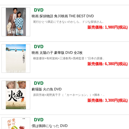
映画 探偵物語 角川映画 THE BEST DVD
尾行ひとつ満足にできないのかしら、ドジな探偵さん。
販売価格: 1,980円(税込)
映画 太陽の子 豪華版 DVD 全2枚
柳楽優弥×有村架純×三浦春馬×黒崎監督！“日本の原爆..
販売価格: 6,380円(税込)
劇場版 火の魚 DVD
原田芳雄×尾野真千子（「カーネーション」）×脚本・..
販売価格: 3,300円(税込)
僕は猟師になった DVD