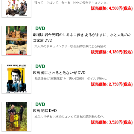
獲って、さばいて、食べる NHKの傑作ドキュメンタ..
販売価格: 4,500円(税込)
劇場版 岩合光昭の世界ネコ歩き あるがままに、水と大地のネ
コ家族 DVD
大人気のドキュメンタリー映画新撮映像による待望の..
販売価格: 4,180円(税込)
映画 俺にさわると危ないぜ DVD
都筑道夫の“三重露出”を「黒い賭博師 ダイスで殺せ..
販売価格: 2,750円(税込)
映画 絶唱 DVD
浅丘ルリ子＆小林旭のコンビで送る純愛珠玉の名作。
販売価格: 3,520円(税込)