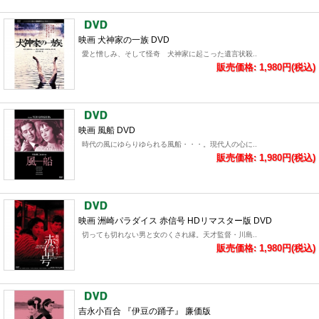
映画 犬神家の一族 DVD
愛と憎しみ、そして怪奇 犬神家に起こった遺言状殺..
販売価格: 1,980円(税込)
映画 風船 DVD
時代の風にゆらりゆられる風船・・・。現代人の心に..
販売価格: 1,980円(税込)
映画 洲崎パラダイス 赤信号 HDリマスター版 DVD
切っても切れない男と女のくされ縁。天才監督・川島..
販売価格: 1,980円(税込)
吉永小百合 『伊豆の踊子』 廉価版