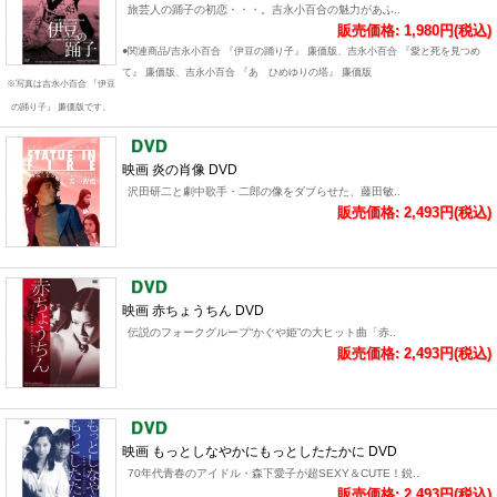
旅芸人の踊子の初恋・・・。吉永小百合の魅力があふ..
販売価格: 1,980円(税込)
●関連商品/吉永小百合 『伊豆の踊り子』 廉価版、吉永小百合 『愛と死を見つめ
て』 廉価版、吉永小百合 『あゝひめゆりの塔』 廉価版
※写真は吉永小百合 『伊豆
の踊り子』 廉価版です。
映画 炎の肖像 DVD
沢田研二と劇中歌手・二郎の像をダブらせた、藤田敏..
販売価格: 2,493円(税込)
映画 赤ちょうちん DVD
伝説のフォークグループ“かぐや姫”の大ヒット曲「赤..
販売価格: 2,493円(税込)
映画 もっとしなやかにもっとしたたかに DVD
70年代青春のアイドル・森下愛子が超SEXY＆CUTE！鋭..
販売価格: 2,493円(税込)