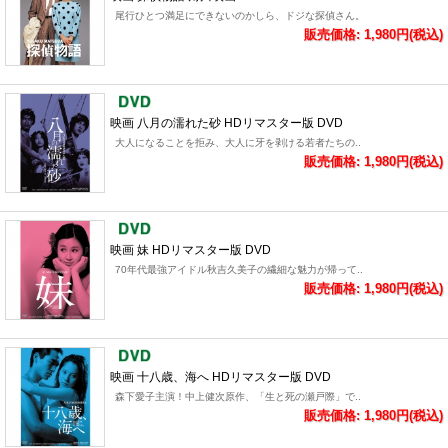
尾行ひとつ満足にできないのかしら、ドジな探偵さん。
販売価格: 1,980円(税込)
映画 八月の濡れた砂 HDリマスター版 DVD
大人になることを拒み、大人に牙を剥ける若者たちの..
販売価格: 1,980円(税込)
映画 妹 HDリマスター版 DVD
70年代最強アイドル秋吉久美子の繊細な魅力が帰って..
販売価格: 1,980円(税込)
映画 十八歳、海へ HDリマスター版 DVD
森下愛子主演！中上健次原作、「生と死の瀬戸際」で..
販売価格: 1,980円(税込)