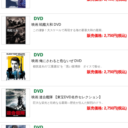
映画 戦艦大和 DVD
この凄惨！大スケールで再現する海の要塞大和の最期..
販売価格: 2,750円(税込)
映画 俺にさわると危ないぜ DVD
都筑道夫の“三重露出”を「黒い賭博師 ダイスで殺せ..
販売価格: 2,750円(税込)
映画 連合艦隊 【東宝DVD名作セレクション】
巨大な栄光と壮絶なる最期―歴史が生んだ鮮烈のドラ..
販売価格: 2,750円(税込)