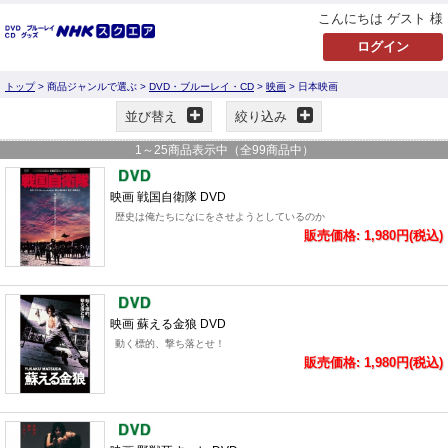
こんにちは ゲスト 様
トップ
> 商品ジャンルで選ぶ >
DVD・ブルーレイ・CD
>
映画
> 日本映画
並び替え
絞り込み
1
～
25
商品表示中（全
99
商品中）
映画 戦国自衛隊 DVD
歴史は俺たちになにをさせようとしているのか
販売価格: 1,980円(税込)
映画 蘇える金狼 DVD
動く標的、撃ち落とせ！
販売価格: 1,980円(税込)