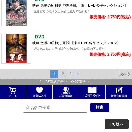
映画 激動の昭和史 沖縄決戦 【東宝DVD名作セレクション】
血みどろの戦場を圧倒的な迫力で映像化！
販売価格: 2,750円(税込)
映画 激動の昭和史 軍閥 【東宝DVD名作セレクション】
謎に包まれる太平洋戦争の全貌が、今白日の下に晒さ..
販売価格: 2,750円(税込)
1
2
3
4
次へ
1
～
25
商品表示中（全
99
商品中）
PC版へ