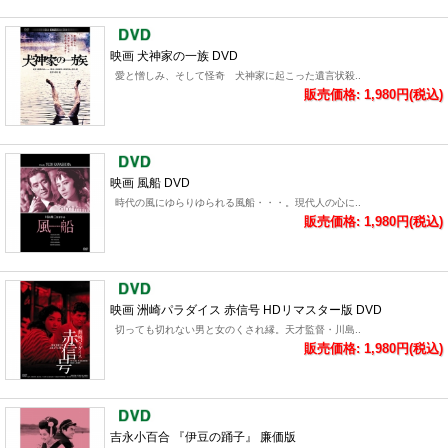
映画 犬神家の一族 DVD
愛と憎しみ、そして怪奇 犬神家に起こった遺言状殺..
販売価格: 1,980円(税込)
映画 風船 DVD
時代の風にゆらりゆられる風船・・・。現代人の心に..
販売価格: 1,980円(税込)
映画 洲崎パラダイス 赤信号 HDリマスター版 DVD
切っても切れない男と女のくされ縁。天才監督・川島..
販売価格: 1,980円(税込)
吉永小百合 『伊豆の踊子』 廉価版