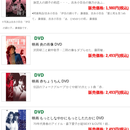
旅芸人の踊子の初恋・・・。吉永小百合の魅力があふ..
販売価格: 1,980円(税込)
●関連商品/吉永小百合 『伊豆の踊り子』 廉価版、吉永小百合 『愛と死を見つめ
て』 廉価版、吉永小百合 『あゝひめゆりの塔』 廉価版
※写真は吉永小百合 『伊豆
の踊り子』 廉価版です。
映画 炎の肖像 DVD
沢田研二と劇中歌手・二郎の像をダブらせた、藤田敏..
販売価格: 2,493円(税込)
映画 赤ちょうちん DVD
伝説のフォークグループ“かぐや姫”の大ヒット曲「赤..
販売価格: 2,493円(税込)
映画 もっとしなやかにもっとしたたかに DVD
70年代青春のアイドル・森下愛子が超SEXY＆CUTE！鋭..
販売価格: 2,493円(税込)