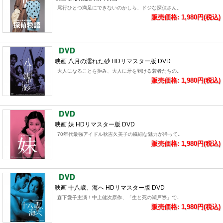
尾行ひとつ満足にできないのかしら、ドジな探偵さん。
販売価格: 1,980円(税込)
映画 八月の濡れた砂 HDリマスター版 DVD
大人になることを拒み、大人に牙を剥ける若者たちの..
販売価格: 1,980円(税込)
映画 妹 HDリマスター版 DVD
70年代最強アイドル秋吉久美子の繊細な魅力が帰って..
販売価格: 1,980円(税込)
映画 十八歳、海へ HDリマスター版 DVD
森下愛子主演！中上健次原作、「生と死の瀬戸際」で..
販売価格: 1,980円(税込)