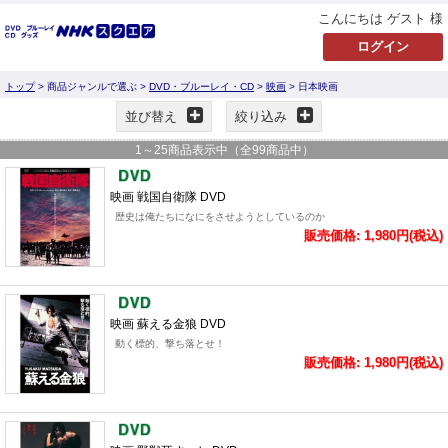
こんにちは ゲスト 様
トップ
> 商品ジャンルで選ぶ >
DVD・ブルーレイ・CD
>
映画
> 日本映画
並び替え
絞り込み
1
～
25
商品表示中（全
99
商品中）
映画 戦国自衛隊 DVD
歴史は俺たちになにをさせようとしているのか
販売価格: 1,980円(税込)
映画 蘇える金狼 DVD
動く標的、撃ち落とせ！
販売価格: 1,980円(税込)