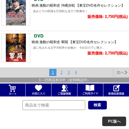
映画 激動の昭和史 沖縄決戦 【東宝DVD名作セレクション】
血みどろの戦場を圧倒的な迫力で映像化！
販売価格: 2,750円(税込)
映画 激動の昭和史 軍閥 【東宝DVD名作セレクション】
謎に包まれる太平洋戦争の全貌が、今白日の下に晒さ..
販売価格: 2,750円(税込)
1
2
3
4
次へ
1
～
25
商品表示中（全
99
商品中）
PC版へ