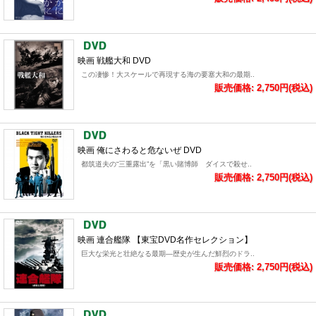
映画 戦艦大和 DVD
この凄惨！大スケールで再現する海の要塞大和の最期..
販売価格: 2,750円(税込)
映画 俺にさわると危ないぜ DVD
都筑道夫の“三重露出”を「黒い賭博師 ダイスで殺せ..
販売価格: 2,750円(税込)
映画 連合艦隊 【東宝DVD名作セレクション】
巨大な栄光と壮絶なる最期―歴史が生んだ鮮烈のドラ..
販売価格: 2,750円(税込)