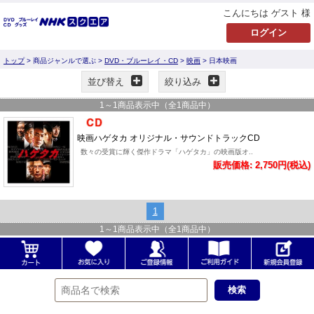
こんにちは ゲスト 様
トップ
> 商品ジャンルで選ぶ >
DVD・ブルーレイ・CD
>
映画
> 日本映画
並び替え
絞り込み
1
～
1
商品表示中（全
1
商品中）
映画ハゲタカ オリジナル・サウンドトラックCD
数々の受賞に輝く傑作ドラマ「ハゲタカ」の映画版オ..
販売価格: 2,750円(税込)
1
1
～
1
商品表示中（全
1
商品中）