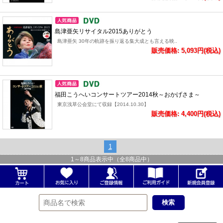
島津亜矢リサイタル2015ありがとう
島津亜矢 30年の軌跡を振り返る集大成とも言える映..
販売価格: 5,093円(税込)
福田こうへいコンサートツアー2014秋～おかげさま～
東京浅草公会堂にて収録【2014.10.30】
販売価格: 4,400円(税込)
1
1
～
8
商品表示中（全
8
商品中）