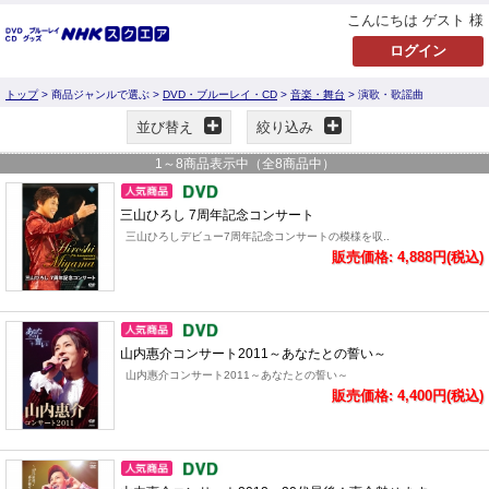
こんにちは ゲスト 様
トップ
> 商品ジャンルで選ぶ >
DVD・ブルーレイ・CD
>
音楽・舞台
> 演歌・歌謡曲
並び替え
絞り込み
1
～
8
商品表示中（全
8
商品中）
三山ひろし 7周年記念コンサート
三山ひろしデビュー7周年記念コンサートの模様を収..
販売価格: 4,888円(税込)
山内惠介コンサート2011～あなたとの誓い～
山内惠介コンサート2011～あなたとの誓い～
販売価格: 4,400円(税込)