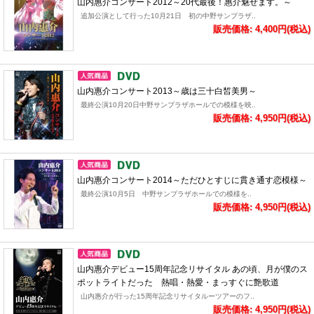
山内惠介コンサート2012～20代最後！惠介魅せます。～
追加公演として行った10月21日 初の中野サンプラザ..
販売価格: 4,400円(税込)
山内惠介コンサート2013～歳は三十白皙美男～
最終公演10月20日中野サンプラザホールでの模様を映..
販売価格: 4,950円(税込)
山内惠介コンサート2014～ただひとすじに貫き通す恋模様～
最終公演10月5日 中野サンプラザホールでの模様を..
販売価格: 4,950円(税込)
山内惠介デビュー15周年記念リサイタル あの頃、月が僕のス
ポットライトだった 熱唱・熱愛・まっすぐに艶歌道
山内惠介が行った15周年記念リサイタルーツアーのフ..
販売価格: 4,950円(税込)