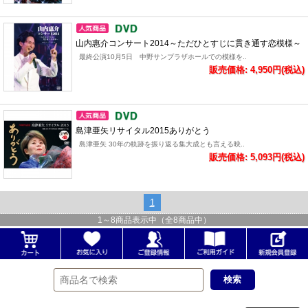
山内惠介コンサート2014～ただひとすじに貫き通す恋模様～
最終公演10月5日 中野サンプラザホールでの模様を..
販売価格: 4,950円(税込)
島津亜矢リサイタル2015ありがとう
島津亜矢 30年の軌跡を振り返る集大成とも言える映..
販売価格: 5,093円(税込)
1
1
～
8
商品表示中（全
8
商品中）