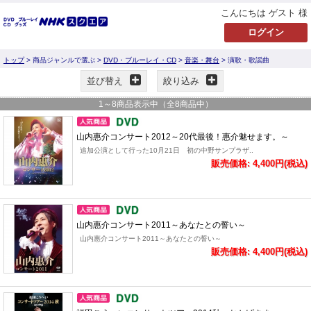
こんにちは ゲスト 様
トップ
> 商品ジャンルで選ぶ >
DVD・ブルーレイ・CD
>
音楽・舞台
> 演歌・歌謡曲
並び替え
絞り込み
1
～
8
商品表示中（全
8
商品中）
山内惠介コンサート2012～20代最後！惠介魅せます。～
追加公演として行った10月21日 初の中野サンプラザ..
販売価格: 4,400円(税込)
山内惠介コンサート2011～あなたとの誓い～
山内惠介コンサート2011～あなたとの誓い～
販売価格: 4,400円(税込)