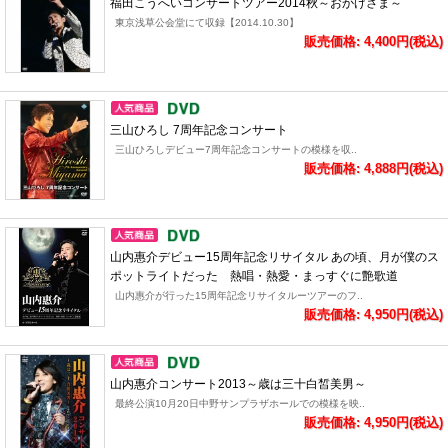
福田こうへいコンサートツアー2014秋～おかげさま～
東京浅草公会堂にて収録【2014.10.30】
販売価格: 4,400円(税込)
三山ひろし 7周年記念コンサート
三山ひろしデビュー7周年記念コンサートの模様を収..
販売価格: 4,888円(税込)
山内惠介デビュー15周年記念リサイタル あの頃、月が僕のス
ポットライトだった 熱唱・熱愛・まっすぐに艶歌道
山内惠介が行った15周年記念リサイタルーツアーのフ..
販売価格: 4,950円(税込)
山内惠介コンサート2013～歳は三十白皙美男～
最終公演10月20日中野サンプラザホールでの模様を映..
販売価格: 4,950円(税込)