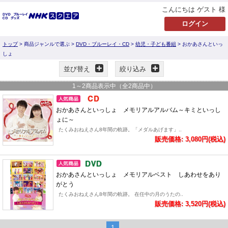
こんにちは ゲスト 様
トップ
> 商品ジャンルで選ぶ >
DVD・ブルーレイ・CD
>
幼児・子ども番組
> おかあさんといっ
しょ
並び替え
絞り込み
1
～
2
商品表示中（全
2
商品中）
おかあさんといっしょ メモリアルアルバム～キミといっし
ょに～
たくみおねえさん8年間の軌跡。「メダルあげます」..
販売価格: 3,080円(税込)
おかあさんといっしょ メモリアルベスト しあわせをあり
がとう
たくみおねえさん8年間の軌跡。 在任中の月のうたの..
販売価格: 3,520円(税込)
1