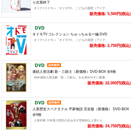
り次第終了
オトナ×コドモ＝「オドモTV」 こどもの発想（アイデ..
販売価格: 5,500円(税込)
オドモTV コレクション ちゅっちゅるー編 DVD
オトナ×コドモ＝「オドモTV」 こどもの発想（アイデ..
販売価格: 2,750円(税込)
連続人形活劇 新・三銃士（新価格）DVD-BOX 全8枚
NHK連続人形活劇「新・三銃士」をお求めやすい新価..
販売価格: 22,000円(税込)
人形歴史スペクタクル 平家物語 完全版（新価格） DVD-BOX
全9枚
人形作家 川本喜八郎氏の生み出す芸術的な人形たち..
販売価格: 24,750円(税込)