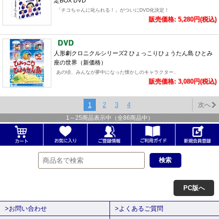
定BOX DVD
「チコちゃんに叱られる！」がついにDVD化決定！
販売価格: 5,280円(税込)
人形劇クロニクルシリーズ2 ひょっこりひょうたん島 ひとみ
座の世界（新価格）
あの頃、みんなが夢中になった懐かしのキャラクター..
販売価格: 3,080円(税込)
1
2
3
4
次へ
1
～
25
商品表示中（全
86
商品中）
PC版へ
>お問い合わせ
>よくあるご質問