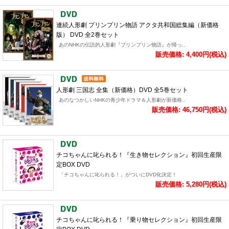
連続人形劇 プリンプリン物語 アクタ共和国総集編（新価格
版） DVD 全2巻セット
あのNHKの伝説的人形劇『プリンプリン物語』が帰っ..
販売価格: 4,400円(税込)
人形劇 三国志 全集（新価格）DVD 全5巻セット
あのなつかしいNHKの青少年ドラマ＆人形劇が新価格..
販売価格: 46,750円(税込)
チコちゃんに叱られる！『生き物セレクション』初回生産限
定BOX DVD
「チコちゃんに叱られる！」がついにDVD化決定！
販売価格: 5,280円(税込)
チコちゃんに叱られる！『乗り物セレクション』初回生産限