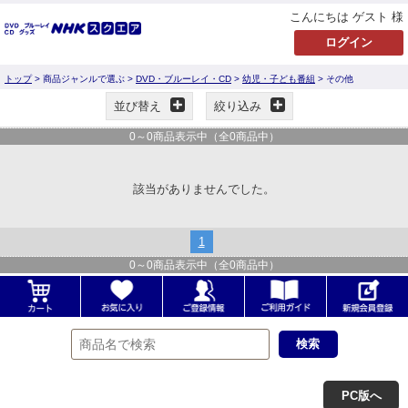
こんにちは ゲスト 様
トップ
> 商品ジャンルで選ぶ >
DVD・ブルーレイ・CD
>
幼児・子ども番組
> その他
並び替え
絞り込み
0
～
0
商品表示中（全
0
商品中）
該当がありませんでした。
1
0
～
0
商品表示中（全
0
商品中）
PC版へ