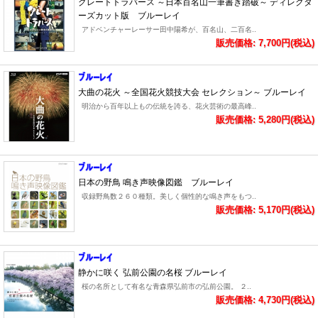
グレートトラバース ～日本百名山一筆書き踏破～ ディレクタ
ーズカット版 ブルーレイ
アドベンチャーレーサー田中陽希が、百名山、二百名..
販売価格: 7,700円(税込)
大曲の花火 ～全国花火競技大会 セレクション～ ブルーレイ
明治から百年以上もの伝統を誇る、花火芸術の最高峰..
販売価格: 5,280円(税込)
日本の野鳥 鳴き声映像図鑑 ブルーレイ
収録野鳥数２６０種類。美しく個性的な鳴き声をもつ..
販売価格: 5,170円(税込)
静かに咲く 弘前公園の名桜 ブルーレイ
桜の名所として有名な青森県弘前市の弘前公園。 ２..
販売価格: 4,730円(税込)