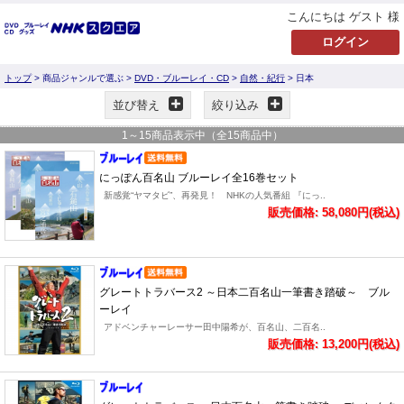
こんにちは ゲスト 様
トップ
> 商品ジャンルで選ぶ >
DVD・ブルーレイ・CD
>
自然・紀行
> 日本
並び替え
絞り込み
1
～
15
商品表示中（全
15
商品中）
にっぽん百名山 ブルーレイ全16巻セット
新感覚“ヤマタビ”、再発見！ NHKの人気番組 『にっ..
販売価格: 58,080円(税込)
グレートトラバース2 ～日本二百名山一筆書き踏破～ ブル
ーレイ
アドベンチャーレーサー田中陽希が、百名山、二百名..
販売価格: 13,200円(税込)