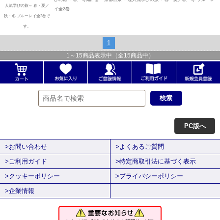
人流学びの旅～ 春・夏／
イ全2巻
秋・冬 ブルーレイ全2巻で
す。
1
1
～
15
商品表示中（全
15
商品中）
PC版へ
>お問い合わせ
>よくあるご質問
>ご利用ガイド
>特定商取引法に基づく表示
>クッキーポリシー
>プライバシーポリシー
>企業情報