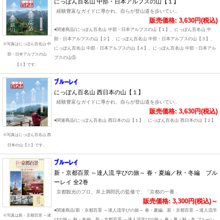
にっぽん百名山 中部・日本アルプスの山【１】
経験豊富なガイドに導かれ、自らが登山道を歩いてい..
販売価格: 3,630円(税込)
●関連商品/にっぽん百名山 中部・日本アルプスの山【１】、にっぽん百名山 中
部・日本アルプスの山【２】、にっぽん百名山 中部・日本アルプスの山【３】、
※写真はにっぽん百名山 中
にっぽん百名山 中部・日本アルプスの山【４】、にっぽん百名山 中部・日本アル
部・日本アルプスの山
プスの山⑤
【１】です。
にっぽん百名山 西日本の山【１】
経験豊富なガイドに導かれ、自らが登山道を歩いてい..
販売価格: 3,630円(税込)
●関連商品/にっぽん百名山 西日本の山【１】、にっぽん百名山 西日本の山【２】
※写真はにっぽん百名山 西
日本の山【１】です。
新・京都百景 ～達人流 学びの旅～ 春・夏編／秋・冬編 ブル
ーレイ 全2巻
京都観光のプロ、井上満郎氏の監修で、「京都の一番..
販売価格: 3,300円(税込)～
●関連商品/新・京都百景 ～達人流学びの旅～ 春・夏編、新・京都百景 ～達人流学
※写真は新・京都百景 ～達
びの旅～ 秋・冬編、新・京都百景 ～達人流学びの旅～ 春・夏／秋・冬 ブルーレ