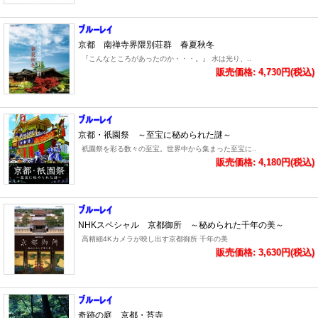
京都 南禅寺界隈別荘群 春夏秋冬
『こんなところがあったのか・・・。』 水は光り、..
販売価格: 4,730円(税込)
京都・祇園祭 ～至宝に秘められた謎～
祇園祭を彩る数々の至宝。世界中から集まった至宝に..
販売価格: 4,180円(税込)
NHKスペシャル 京都御所 ～秘められた千年の美～
高精細4Kカメラが映し出す京都御所 千年の美
販売価格: 3,630円(税込)
奇跡の庭 京都・苔寺