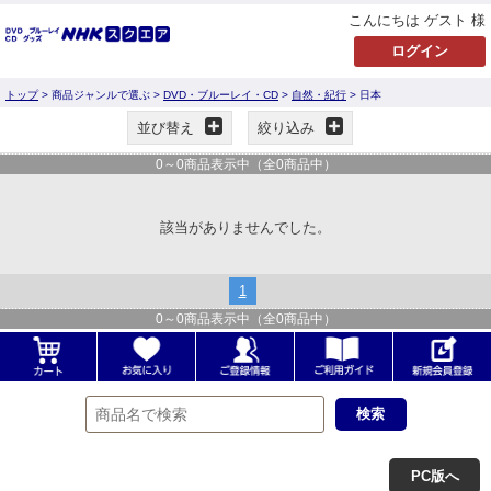
こんにちは ゲスト 様
トップ
> 商品ジャンルで選ぶ >
DVD・ブルーレイ・CD
>
自然・紀行
> 日本
並び替え
絞り込み
0
～
0
商品表示中（全
0
商品中）
該当がありませんでした。
1
0
～
0
商品表示中（全
0
商品中）
PC版へ