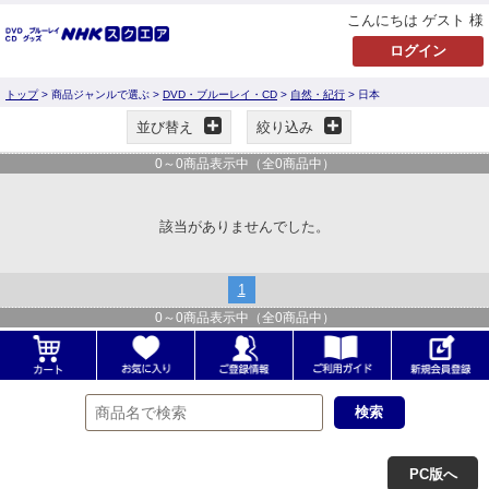
こんにちは ゲスト 様
トップ
> 商品ジャンルで選ぶ >
DVD・ブルーレイ・CD
>
自然・紀行
> 日本
並び替え
絞り込み
0
～
0
商品表示中（全
0
商品中）
該当がありませんでした。
1
0
～
0
商品表示中（全
0
商品中）
PC版へ