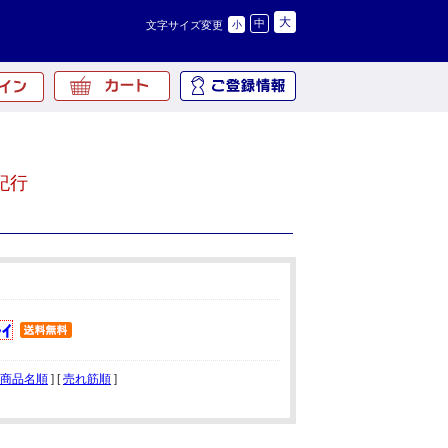
大
中
文字サイズ変更
小
紀行
商品名順
] [
売れ筋順
]