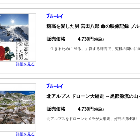
穂高を愛した男 宮田八郎 命の映像記録 ブ
販売価格
4,730円
(税込)
「生きるために 登る。」愛する穂高で、究極の問いに
詳細を見る
北アルプス ドローン大縦走 ～黒部源流の山
販売価格
4,730円
(税込)
北アルプスをドローンカメラが大縦走。好評の第4弾！
詳細を見る