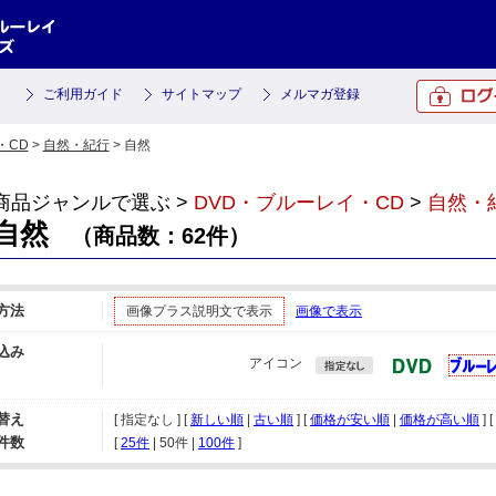
ご利用ガイド
サイトマップ
メルマガ登録
・CD
>
自然・紀行
> 自然
商品ジャンルで選ぶ >
DVD・ブルーレイ・CD
>
自然・
自然
（商品数：62件）
方法
画像プラス説明文で表示
画像で表示
込み
アイコン
替え
[ 指定なし ] [
新しい順
|
古い順
] [
価格が安い順
|
価格が高い順
] [
件数
[ 
25件
 | 
50件
 | 
100件
 ]