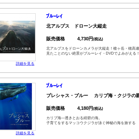
北アルプス ドローン大縦走
販売価格
4,730円
(税込)
北アルプスをドローンカメラが大縦走！槍ヶ岳・穂高
見たことのない絶景がブルーレイ・DVDでよみがえる
詳細を見る
プレシャス・ブルー カリブ海・クジラの
販売価格
4,180円
(税込)
カリブ海―透きとおる紺碧の海。
子育てをするマッコウクジラが泳ぐ神秘の海を旅する
詳細を見る