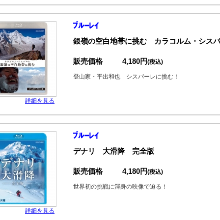
銀嶺の空白地帯に挑む カラコルム・シス
販売価格
4,180円
(税込)
登山家・平出和也 シスパーレに挑む！
詳細を見る
デナリ 大滑降 完全版
販売価格
4,180円
(税込)
世界初の挑戦に渾身の映像で迫る！
詳細を見る