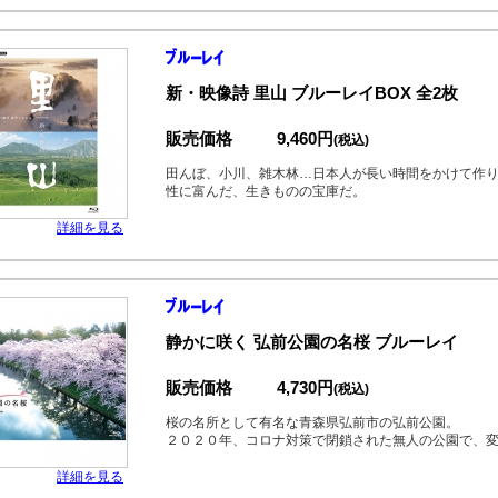
新・映像詩 里山 ブルーレイBOX 全2枚
販売価格
9,460円
(税込)
田んぼ、小川、雑木林…日本人が長い時間をかけて作
性に富んだ、生きものの宝庫だ。
詳細を見る
静かに咲く 弘前公園の名桜 ブルーレイ
販売価格
4,730円
(税込)
桜の名所として有名な青森県弘前市の弘前公園。
２０２０年、コロナ対策で閉鎖された無人の公園で、
詳細を見る