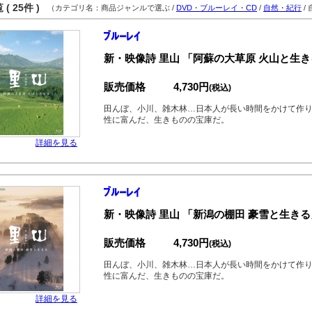
( 25件 )
（カテゴリ名：商品ジャンルで選ぶ /
DVD・ブルーレイ・CD
/
自然・紀行
/
新・映像詩 里山 「阿蘇の大草原 火山と生き
販売価格
4,730円
(税込)
田んぼ、小川、雑木林…日本人が長い時間をかけて作
性に富んだ、生きものの宝庫だ。
詳細を見る
新・映像詩 里山 「新潟の棚田 豪雪と生きる
販売価格
4,730円
(税込)
田んぼ、小川、雑木林…日本人が長い時間をかけて作
性に富んだ、生きものの宝庫だ。
詳細を見る