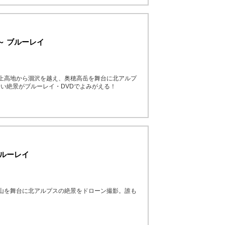
～ ブルーレイ
上高地から涸沢を越え、奥穂高岳を舞台に北アルプ
い絶景がブルーレイ・DVDでよみがえる！
ブルーレイ
山を舞台に北アルプスの絶景をドローン撮影。誰も
！