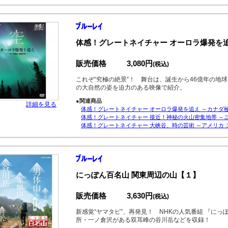
体感！グレートネイチャー オーロラ爆発を追
販売価格
3,080円
(税込)
これぞ“究極の絶景”！ 舞台は、誕生から46億年の地
の大自然の姿を迫力のある映像で紹介。
●関連商品
詳細を見る
体感！グレートネイチャー オーロラ爆発を追え ～カナダ極
体感！グレートネイチャー 接近！神秘の火山密集地帯 ～
体感！グレートネイチャー 大峡谷、時の芸術 ～アメリカ 
にっぽん百名山 関東周辺の山【１】
販売価格
3,630円
(税込)
新感覚“ヤマタビ”、再発見！ NHKの人気番組 『に
所・一ノ倉沢がある双耳峰の谷川岳などを収録！