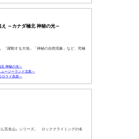
え ～カナダ極北 神秘の光～
球。「躍動する大地」「神秘の自然現象」など、究極
北 神秘の光～
ニュージーランド北島～
コロラド高原～
っぽん百名山』シリーズ。 ロッククライミングの名