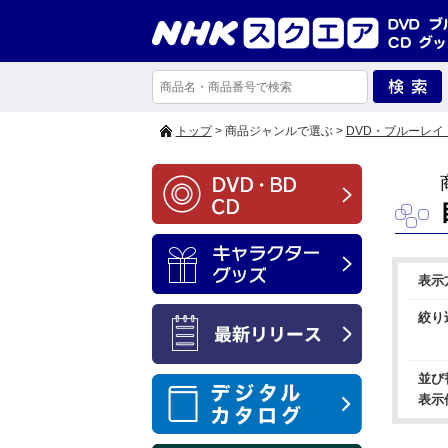
トップ
> 商品ジャンルで選ぶ >
DVD・ブルーレイ
表示
絞り
並び
表示