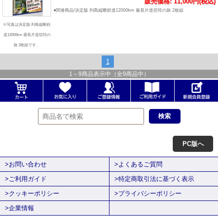
販売価格: 11,000円(税込)
●関連商品/決定版 列島縦断鉄道12000km 最長片道切符の旅 2枚組
※写真は決定版 列島縦断鉄
道12000km 最長片道切符の
旅 2枚組です。
1
1
～
9
商品表示中（全
9
商品中）
PC版へ
>お問い合わせ
>よくあるご質問
>ご利用ガイド
>特定商取引法に基づく表示
>クッキーポリシー
>プライバシーポリシー
>企業情報