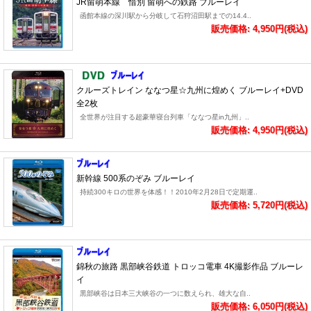
JR留萌本線 惜別 留萌への鉄路 ブルーレイ
函館本線の深川駅から分岐して石狩沼田駅までの14.4..
販売価格: 4,950円(税込)
クルーズトレイン ななつ星☆九州に煌めく ブルーレイ+DVD
全2枚
全世界が注目する超豪華寝台列車「ななつ星in九州」..
販売価格: 4,950円(税込)
新幹線 500系のぞみ ブルーレイ
持続300キロの世界を体感！！2010年2月28日で定期運..
販売価格: 5,720円(税込)
錦秋の旅路 黒部峡谷鉄道 トロッコ電車 4K撮影作品 ブルーレ
イ
黒部峡谷は日本三大峡谷の一つに数えられ、雄大な自..
販売価格: 6,050円(税込)