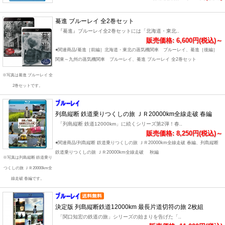
驀進 ブルーレイ 全2巻セット
『驀進』ブルーレイ全2巻セットには「北海道・東北..
販売価格: 6,600円(税込)～
●関連商品/驀進［前編］北海道・東北の蒸気機関車 ブルーレイ、驀進［後編］
関東～九州の蒸気機関車 ブルーレイ、驀進 ブルーレイ 全2巻セット
※写真は驀進 ブルーレイ 全
2巻セットです。
列島縦断 鉄道乗りつくしの旅 ＪＲ20000km全線走破 春編
「列島縦断 鉄道12000km」に続くシリーズ第2弾！春..
販売価格: 8,250円(税込)～
●関連商品/列島縦断 鉄道乗りつくしの旅 ＪＲ20000km全線走破 春編、列島縦断
鉄道乗りつくしの旅 ＪＲ20000km全線走破 秋編
※写真は列島縦断 鉄道乗り
つくしの旅 ＪＲ20000km全
線走破 春編です。
決定版 列島縦断鉄道12000km 最長片道切符の旅 2枚組
「関口知宏の鉄道の旅」シリーズの始まりを告げた「..