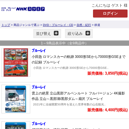
こんにちは ゲスト 様
トップ
> 商品ジャンルで選ぶ >
DVD・ブルーレイ・CD
>
自然・紀行
> 鉄道
並び替え
絞り込み
1
～
9
商品表示中（全
9
商品中）
小田急 ロマンスカーの軌跡 3000形SEから70000形GSEまで
の記録 ブルーレイ
小田急 ロマンスカーの軌跡 3000形SEから70000形GSE..
販売価格: 3,850円(税込)
雲上の絶景 立山黒部アルペンルート フルバージョン 4K撮影
作品 立山～黒部湖/黒部ダム～扇沢 ブルーレイ
2021年に全線開業50周年を迎えた世界有数の山岳観光..
販売価格: 4,400円(税込)