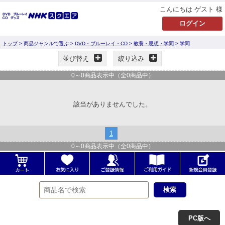
こんにちは ゲスト 様
トップ
> 商品ジャンルで選ぶ >
DVD・ブルーレイ・CD
>
教養・思想・学問
> 学問
並び替え
絞り込み
0
～
0
商品表示中（全
0
商品中）
該当がありませんでした。
1
0
～
0
商品表示中（全
0
商品中）
PC版へ