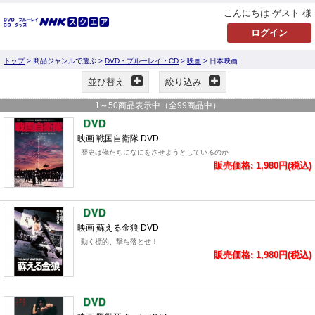
こんにちは ゲスト 様
トップ
> 商品ジャンルで選ぶ >
DVD・ブルーレイ・CD
>
映画
> 日本映画
並び替え
絞り込み
1
～
50
商品表示中（全
99
商品中）
映画 戦国自衛隊 DVD
歴史は俺たちになにをさせようとしているのか
販売価格: 1,980円(税込)
映画 蘇える金狼 DVD
動く標的、撃ち落とせ！
販売価格: 1,980円(税込)