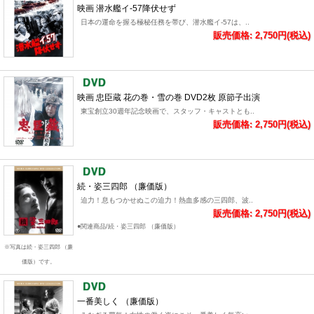
映画 潜水艦イ-57降伏せず
日本の運命を握る極秘任務を帯び、潜水艦イ-57は、..
販売価格: 2,750円(税込)
映画 忠臣蔵 花の巻・雪の巻 DVD2枚 原節子出演
東宝創立30週年記念映画で、スタッフ・キャストとも..
販売価格: 2,750円(税込)
続・姿三四郎 （廉価版）
迫力！息もつかせぬこの迫力！熱血多感の三四郎、波..
販売価格: 2,750円(税込)
●関連商品/続・姿三四郎 （廉価版）
※写真は続・姿三四郎 （廉
価版）です。
一番美しく （廉価版）