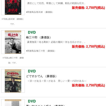
勇壮にして壮烈。華麗にして絢爛。動乱の戦国を巨大..
販売価格: 2,750円(税込)
●関連商品/影武者 （廉価版）
※写真は影武者 （廉価版）
です。
椿三十郎 （廉価版）
豪勇無双！唸る剛剣！必殺の魔剣！何を仕出かすか、..
販売価格: 2,750円(税込)
●関連商品/椿三十郎 （廉価版）
※写真は椿三十郎 （廉価
版）です。
どですかでん （廉価版）
＜涙＞がある＜笑＞がある 美しい＜愛＞の詩がある―
販売価格: 2,750円(税込)