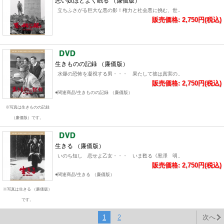
悪い奴ほどよく眠る （廉価版）
立ちふさがる巨大な悪の影！権力と社会悪に挑む、世..
販売価格: 2,750円(税込)
生きものの記録 （廉価版）
水爆の恐怖を凝視する男・・・ 果たして彼は真実の..
販売価格: 2,750円(税込)
●関連商品/生きものの記録 （廉価版）
※写真は生きものの記録
（廉価版）です。
生きる （廉価版）
いのち短し 恋せよ乙女・・・ いま甦る《黒澤 明..
販売価格: 2,750円(税込)
●関連商品/生きる （廉価版）
※写真は生きる （廉価版）
です。
1
2
次へ