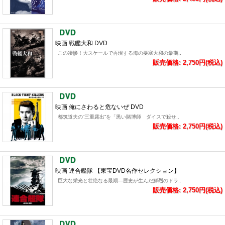
映画 戦艦大和 DVD
この凄惨！大スケールで再現する海の要塞大和の最期..
販売価格: 2,750円(税込)
映画 俺にさわると危ないぜ DVD
都筑道夫の“三重露出”を「黒い賭博師 ダイスで殺せ..
販売価格: 2,750円(税込)
映画 連合艦隊 【東宝DVD名作セレクション】
巨大な栄光と壮絶なる最期―歴史が生んだ鮮烈のドラ..
販売価格: 2,750円(税込)