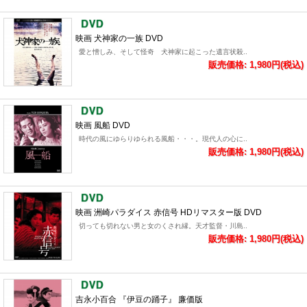
映画 犬神家の一族 DVD
愛と憎しみ、そして怪奇 犬神家に起こった遺言状殺..
販売価格: 1,980円(税込)
映画 風船 DVD
時代の風にゆらりゆられる風船・・・。現代人の心に..
販売価格: 1,980円(税込)
映画 洲崎パラダイス 赤信号 HDリマスター版 DVD
切っても切れない男と女のくされ縁。天才監督・川島..
販売価格: 1,980円(税込)
吉永小百合 『伊豆の踊子』 廉価版