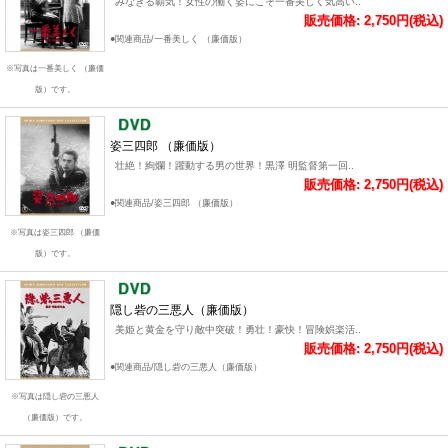
みなぎる覇気！女性の働く姿にこそ一番美しく気高い..
販売価格: 2,750円(税込)
●関連商品/一番美しく （廉価版）
※写真は一番美しく （廉価
版）です。
姿三四郎 （廉価版）
壮絶！絢爛！躍動する男の世界！黒澤 明監督第一回..
販売価格: 2,750円(税込)
●関連商品/姿三四郎 （廉価版）
※写真は姿三四郎 （廉価
版）です。
隠し砦の三悪人（廉価版）
美姫と黄金を守り敵中突破！勇壮！豪快！冒険娯楽活..
販売価格: 2,750円(税込)
●関連商品/隠し砦の三悪人（廉価版）
※写真は隠し砦の三悪人
（廉価版）です。