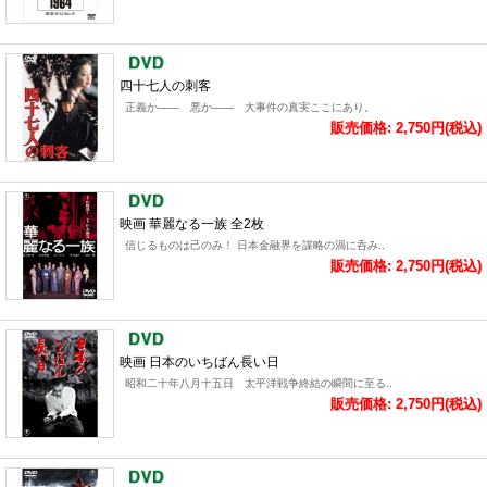
四十七人の刺客
正義か―― 悪か―― 大事件の真実ここにあり。
販売価格: 2,750円(税込)
映画 華麗なる一族 全2枚
信じるものは己のみ！ 日本金融界を謀略の渦に呑み..
販売価格: 2,750円(税込)
映画 日本のいちばん長い日
昭和二十年八月十五日 太平洋戦争終結の瞬間に至る..
販売価格: 2,750円(税込)