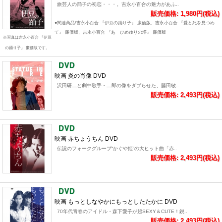
旅芸人の踊子の初恋・・・。吉永小百合の魅力があふ..
販売価格: 1,980円(税込)
●関連商品/吉永小百合 『伊豆の踊り子』 廉価版、吉永小百合 『愛と死を見つめ
て』 廉価版、吉永小百合 『あゝひめゆりの塔』 廉価版
※写真は吉永小百合 『伊豆
の踊り子』 廉価版です。
映画 炎の肖像 DVD
沢田研二と劇中歌手・二郎の像をダブらせた、藤田敏..
販売価格: 2,493円(税込)
映画 赤ちょうちん DVD
伝説のフォークグループ“かぐや姫”の大ヒット曲「赤..
販売価格: 2,493円(税込)
映画 もっとしなやかにもっとしたたかに DVD
70年代青春のアイドル・森下愛子が超SEXY＆CUTE！鋭..
販売価格: 2,493円(税込)