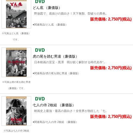
どん底 （廉価版）
野放図で、底抜けの面白さ！天下無類、型破りの異色..
販売価格: 2,750円(税込)
●関連商品/どん底 （廉価版）
※写真はどん底 （廉価版）
です。
虎の尾を踏む男達（廉価版）
日本映画の至宝・黒澤 明が鋭く解剖する時代名作“..
販売価格: 2,750円(税込)
●関連商品/虎の尾を踏む男達（廉価版）
※写真は虎の尾を踏む男達
（廉価版）です。
七人の侍 2枚組 （廉価版）
映画史上最強・最高の面白さ！全世界が熱狂した「七..
販売価格: 2,750円(税込)
●関連商品/七人の侍 2枚組 （廉価版）
※写真は七人の侍 2枚組