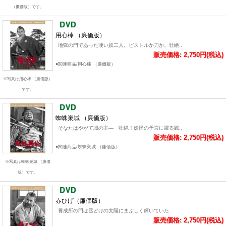
（廉価版）です。
用心棒 （廉価版）
地獄の門であった凄い奴二人。ピストルか刀か。壮絶..
販売価格: 2,750円(税込)
●関連商品/用心棒 （廉価版）
※写真は用心棒 （廉価版）
です。
蜘蛛巣城 （廉価版）
そなたはやがて城の主― 壮絶！妖怪の予言に躍る戦..
販売価格: 2,750円(税込)
●関連商品/蜘蛛巣城 （廉価版）
※写真は蜘蛛巣城 （廉価
版）です。
赤ひげ（廉価版）
養成所の門は雪どけの太陽にまぶしく輝いていた
販売価格: 2,750円(税込)