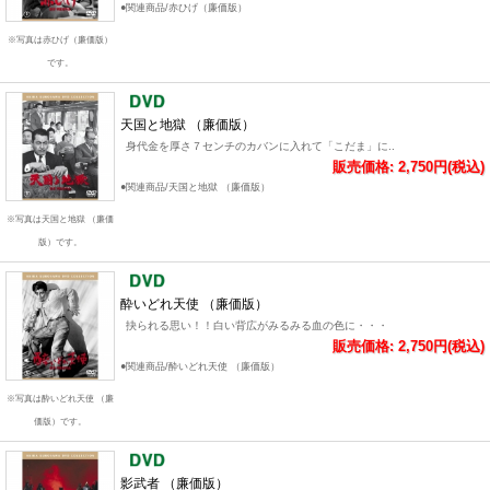
●関連商品/赤ひげ（廉価版）
※写真は赤ひげ（廉価版）
です。
天国と地獄 （廉価版）
身代金を厚さ７センチのカバンに入れて「こだま」に..
販売価格: 2,750円(税込)
●関連商品/天国と地獄 （廉価版）
※写真は天国と地獄 （廉価
版）です。
酔いどれ天使 （廉価版）
抉られる思い！！白い背広がみるみる血の色に・・・
販売価格: 2,750円(税込)
●関連商品/酔いどれ天使 （廉価版）
※写真は酔いどれ天使 （廉
価版）です。
影武者 （廉価版）