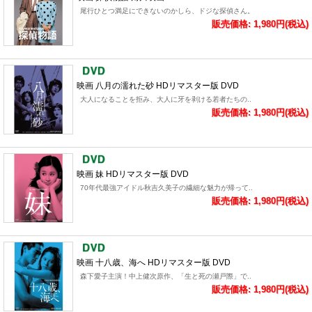
尾行ひとつ満足にできないのかしら、ドジな探偵さん。
販売価格: 1,980円(税込)
映画 八月の濡れた砂 HDリマスター版 DVD
大人になることを拒み、大人に牙を剥ける若者たちの..
販売価格: 1,980円(税込)
映画 妹 HDリマスター版 DVD
70年代最強アイドル秋吉久美子の繊細な魅力が帰って..
販売価格: 1,980円(税込)
映画 十八歳、海へ HDリマスター版 DVD
森下愛子主演！中上健次原作、「生と死の瀬戸際」で..
販売価格: 1,980円(税込)