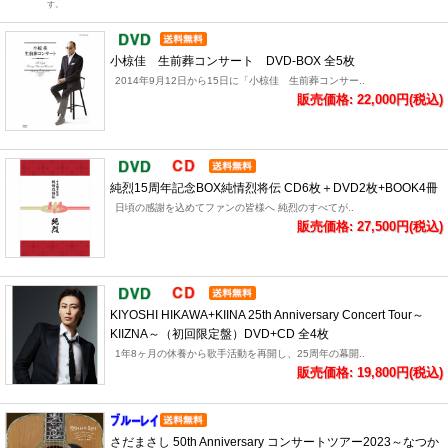
す。
小椋佳 生前葬コンサート DVD-BOX 全5枚
2014年9月12日から15日に「小椋佳 生前葬コンサー..
販売価格: 22,000円(税込)
純烈15周年記念BOX純情烈将伝 CD6枚＋DVD2枚+BOOK4冊
日頃の感謝を込めてファンの皆様へ 純烈のすべてが..
販売価格: 27,500円(税込)
KIYOSHI HIKAWA+KIINA 25th Anniversary Concert Tour～
KIIZNA～（初回限定盤）DVD+CD 全4枚
1年8ヶ月の休養から歌手活動を再開し、25周年の幕開..
販売価格: 19,800円(税込)
さだまさし 50th Anniversary コンサートツアー2023～なつか