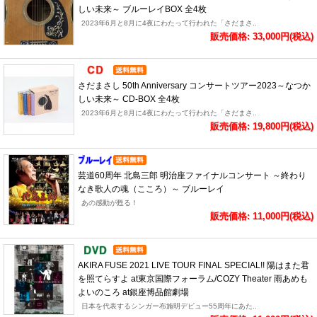
しい未来～ ブルーレイBOX 全4枚
2023年6月と8月に4夜にわたって行われた「さだまさ..
販売価格: 33,000円(税込)
さだまさし 50th Anniversary コンサートツアー2023～なつか
しい未来～ CD-BOX 全4枚
2023年6月と8月に4夜にわたって行われた「さだまさ..
販売価格: 19,800円(税込)
芸道60周年 北島三郎 明治座ファイナルコンサート ～終わり
なき歌人の魂（こころ）～ ブルーレイ
あの感動が甦る！
販売価格: 11,000円(税込)
AKIRA FUSE 2021 LIVE TOUR FINAL SPECIAL!! 陽はまた君
を照てらすよ at東京国際フォーラム/COZY Theater 雨あめも
よいのころ at銀座博品館劇場
日本を代表するシンガー布施明デビュー55周年にあた..