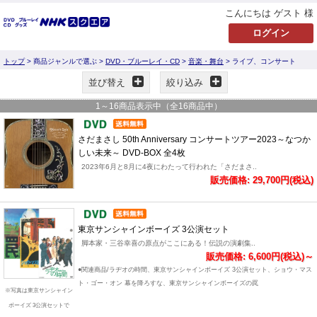
こんにちは ゲスト 様
トップ
> 商品ジャンルで選ぶ >
DVD・ブルーレイ・CD
>
音楽・舞台
> ライブ、コンサート
並び替え
絞り込み
1
～
16
商品表示中（全
16
商品中）
さだまさし 50th Anniversary コンサートツアー2023～なつか
しい未来～ DVD-BOX 全4枚
2023年6月と8月に4夜にわたって行われた「さだまさ..
販売価格: 29,700円(税込)
東京サンシャインボーイズ 3公演セット
脚本家・三谷幸喜の原点がここにある！伝説の演劇集..
販売価格: 6,600円(税込)～
●関連商品/ラヂオの時間、東京サンシャインボーイズ 3公演セット、ショウ・マス
ト・ゴー・オン 幕を降ろすな、東京サンシャインボーイズの罠
※写真は東京サンシャイン
ボーイズ 3公演セットで