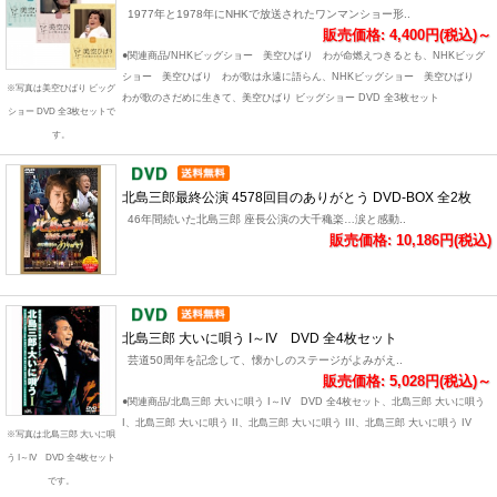
1977年と1978年にNHKで放送されたワンマンショー形..
販売価格: 4,400円(税込)～
●関連商品/NHKビッグショー 美空ひばり わが命燃えつきるとも、NHKビッグ
ショー 美空ひばり わが歌は永遠に語らん、NHKビッグショー 美空ひばり
※写真は美空ひばり ビッグ
わが歌のさだめに生きて、美空ひばり ビッグショー DVD 全3枚セット
ショー DVD 全3枚セットで
す。
北島三郎最終公演 4578回目のありがとう DVD-BOX 全2枚
46年間続いた北島三郎 座長公演の大千穐楽…涙と感動..
販売価格: 10,186円(税込)
北島三郎 大いに唄う I～IV DVD 全4枚セット
芸道50周年を記念して、懐かしのステージがよみがえ..
販売価格: 5,028円(税込)～
●関連商品/北島三郎 大いに唄う I～IV DVD 全4枚セット、北島三郎 大いに唄う
I、北島三郎 大いに唄う II、北島三郎 大いに唄う III、北島三郎 大いに唄う IV
※写真は北島三郎 大いに唄
う I～IV DVD 全4枚セット
です。