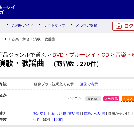
ご利用ガイド
サイトマップ
メルマガ登録
・CD
>
音楽・舞台
> 演歌・歌謡曲
商品ジャンルで選ぶ >
DVD・ブルーレイ・CD
>
音楽・
演歌・歌謡曲
（商品数：270件）
方法
画像プラス説明文で表示
画像で表示
込み
アイコン
替え
[
指定なし
] [
新しい順
|
古い順
] [
価格が安い順
| 価格が高い順 ] [
件数
[ 
25件
 | 
50件
 | 
100件
 ]