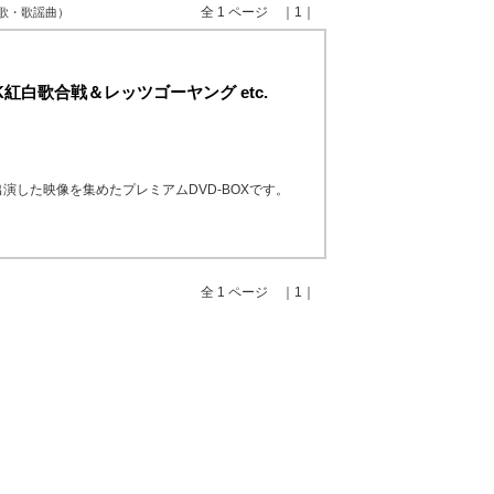
全 1 ページ ｜1｜
演歌・歌謡曲）
K紅白歌合戦＆レッツゴーヤング etc.
演した映像を集めたプレミアムDVD-BOXです。
全 1 ページ ｜1｜