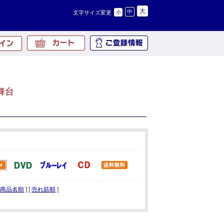
大
中
文字サイズ変更
小
舞台
商品名順
] [
売れ筋順
]