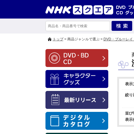
トップ
> 商品ジャンルで選ぶ >
DVD・ブルーレイ
表示
絞り
並び
表示