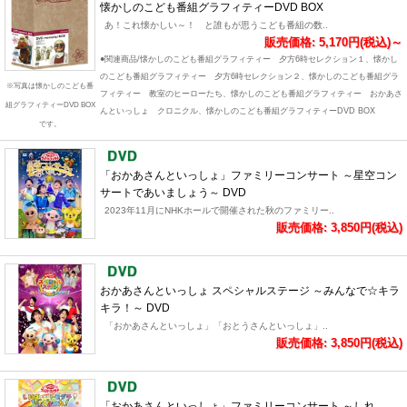
懐かしのこども番組グラフィティーDVD BOX
あ！これ懐かしい～！ と誰もが思うこども番組の数..
販売価格: 5,170円(税込)～
●関連商品/懐かしのこども番組グラフィティー 夕方6時セレクション１、懐かし
のこども番組グラフィティー 夕方6時セレクション２、懐かしのこども番組グラ
※写真は懐かしのこども番
フィティー 教室のヒーローたち、懐かしのこども番組グラフィティー おかあさ
組グラフィティーDVD BOX
んといっしょ クロニクル、懐かしのこども番組グラフィティーDVD BOX
です。
「おかあさんといっしょ」ファミリーコンサート ～星空コン
サートであいましょう～ DVD
2023年11月にNHKホールで開催された秋のファミリー..
販売価格: 3,850円(税込)
おかあさんといっしょ スペシャルステージ ～みんなで☆キラ
キラ！～ DVD
「おかあさんといっしょ」「おとうさんといっしょ」..
販売価格: 3,850円(税込)
「おかあさんといっしょ」ファミリーコンサート ～しれ