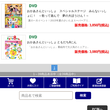
おかあさんといっしょ スペシャルステージ みんないっし
ょに！ ～歌って遊んで 夢の大ぼうけん！～
夏の一大イベント！2015年夏のさいたまスーパーアリ..
販売価格: 3,850円(税込)
おかあさんといっしょ ともだち8にん
「おかあさんといっしょ」番組内で大人気のミニアニ..
販売価格: 3,080円(税込)
1
1
～
39
商品表示中（全
39
商品中）
PC版へ