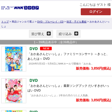
こんにちは ゲスト 様
トップ
> 商品ジャンルで選ぶ >
DVD・ブルーレイ・CD
>
幼児・子ども番組
> おかあさんといっ
しょ
並び替え
絞り込み
1
～
39
商品表示中（全
39
商品中）
「おかあさんといっしょ」ファミリーコンサート ～きっと、
あしたは～ DVD
2026年5月3日～5月6日にNHKホールで開催の「おかあ..
販売価格: 3,850円(税込)
「おかあさんといっしょ」最新ソングブック だいすきがいっ
ぱい DVD
「おかあさんといっしょ」1年分の月のうたと人気曲..
販売価格: 3,850円(税込)