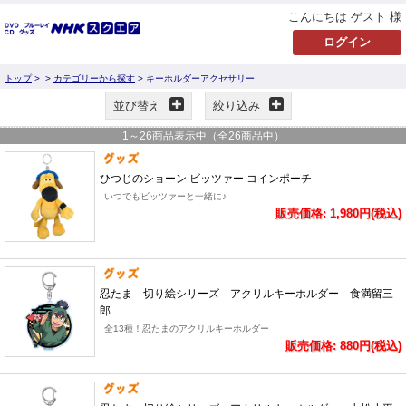
こんにちは ゲスト 様
トップ
>
>
カテゴリーから探す
> キーホルダーアクセサリー
並び替え
絞り込み
1
～
26
商品表示中（全
26
商品中）
ひつじのショーン ビッツァー コインポーチ
いつでもビッツァーと一緒に♪
販売価格: 1,980円(税込)
忍たま 切り絵シリーズ アクリルキーホルダー 食満留三
郎
全13種！忍たまのアクリルキーホルダー
販売価格: 880円(税込)