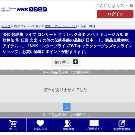
こんにちは ゲスト 様
トップ
> 商品ジャンルで選ぶ >
DVD・ブルーレイ・CD
> 音楽・舞台
演歌 歌謡曲 ライブ コンサート クラシック音楽 オペラ ミュージカル 劇
歌舞伎 能 狂言 文楽 その他の伝統芸能の品揃え日本一！。商品点数4000
アイテム～。「NHKエンタープライズDVDキャラクターグッズオンライン
ショップ」お買い物毎にポイントが貯まります。
並び替え
0
～
0
商品表示中（全
0
商品中）
該当がありませんでした。
1
0
～
0
商品表示中（全
0
商品中）