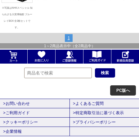
※写真はNHKスペシャル 知
られざる大英博物館 ブルー
レイBOX 全3枚セットで
す。
1
1
～
2
商品表示中（全
2
商品中）
PC版へ
>お問い合わせ
>よくあるご質問
>ご利用ガイド
>特定商取引法に基づく表示
>クッキーポリシー
>プライバシーポリシー
>企業情報