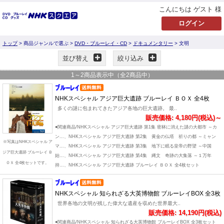
こんにちは ゲスト 様
トップ
> 商品ジャンルで選ぶ >
DVD・ブルーレイ・CD
>
ドキュメンタリー
> 文明
並び替え
絞り込み
1
～
2
商品表示中（全
2
商品中）
NHKスペシャル アジア巨大遺跡 ブルーレイ ＢＯＸ 全4枚
多くの謎に包まれてきたアジア各地の巨大遺跡。 最..
販売価格: 4,180円(税込)～
●関連商品/NHKスペシャル アジア巨大遺跡 第1集 密林に消えた謎の大都市 ～カ
ン...、NHKスペシャル アジア巨大遺跡 第2集 黄金の仏塔 祈りの都 ～ミャン
※写真はNHKスペシャル ア
マ...、NHKスペシャル アジア巨大遺跡 第3集 地下に眠る皇帝の野望 ～中国
ジア巨大遺跡 ブルーレイ Ｂ
始...、NHKスペシャル アジア巨大遺跡 第4集 縄文 奇跡の大集落 ～１万年
ＯＸ 全4枚セットです。
持...、NHKスペシャル アジア巨大遺跡 ブルーレイ ＢＯＸ 全4枚セット
NHKスペシャル 知られざる大英博物館 ブルーレイBOX 全3枚
世界各地の文明が残した偉大な遺産を収めた世界最大..
販売価格: 14,190円(税込)
●関連商品/NHKスペシャル 知られざる大英博物館 ブルーレイBOX 全3枚セット