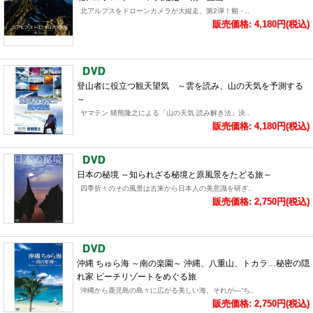
北アルプスをドローンカメラが大縦走、第2弾！剱・..
販売価格: 4,180円(税込)
登山者に役立つ観天望気 ～雲を読み、山の天気を予測する
～
ヤマテン 猪熊隆之による「山の天気 読み解き法」決..
販売価格: 4,180円(税込)
日本の秘境 ～知られざる秘境と原風景をたどる旅～
四季折々のその風景は古来から日本人の美意識を研ぎ..
販売価格: 2,750円(税込)
沖縄 ちゅら海 ～南の楽園～ 沖縄、八重山、トカラ…秘密の隠
れ家 ビーチリゾートをめぐる旅
沖縄から鹿児島の島々に広がる美しい海、それが―“ち..
販売価格: 2,750円(税込)