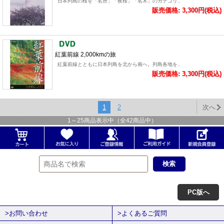
日本列島の桜を「名所」「夜桜」「名木」のカテゴリ..
販売価格: 3,300円(税込)
紅葉前線 2,000kmの旅
紅葉前線とともに日本列島を北から南へ。列島各地を..
販売価格: 3,300円(税込)
1
2
次へ
1
～
25
商品表示中（全
42
商品中）
PC版へ
>お問い合わせ
>よくあるご質問