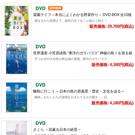
菜園ライフ～本当によくわかる野菜作り～ DVD-BOX 全10枚
種まきから収穫まで、栽培の全てをこと細かく紹介！
販売価格: 29,700円(税込)
世界遺産 小笠原諸島 “東洋のガラパゴス” 神秘の島々を巡る旅
手つかずの大自然が残る南の楽園。東洋のガラパゴス..
販売価格: 4,180円(税込)
離島に行こう ～日本の島の原風景・歴史・文化を辿る～
離島、わたしたちの旅情をかきたてるその響き・・日..
販売価格: 4,180円(税込)
さくら ～花薫る日本の絶景～