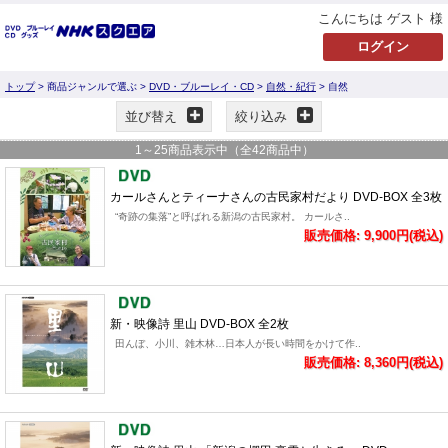
こんにちは ゲスト 様
トップ
> 商品ジャンルで選ぶ >
DVD・ブルーレイ・CD
>
自然・紀行
> 自然
並び替え
絞り込み
1
～
25
商品表示中（全
42
商品中）
カールさんとティーナさんの古民家村だより DVD-BOX 全3枚
“奇跡の集落”と呼ばれる新潟の古民家村。 カールさ..
販売価格: 9,900円(税込)
新・映像詩 里山 DVD-BOX 全2枚
田んぼ、小川、雑木林…日本人が長い時間をかけて作..
販売価格: 8,360円(税込)