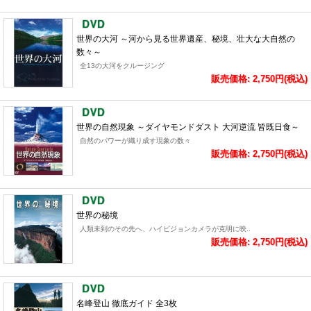
世界の大河 ～河から見る世界遺産、秘境、壮大な大自然の
数々～
全13の大河をクルージング
販売価格: 2,750円(税込)
世界の自然現象 ～ダイヤモンドダスト 大河逆流 皆既日食～
自然のパワーが織り成す現象の数々
販売価格: 2,750円(税込)
世界の秘境
人類未到のその先へ、ハイビジョンカメラが克明に映..
販売価格: 2,750円(税込)
名峰登山 徹底ガイド 全3枚