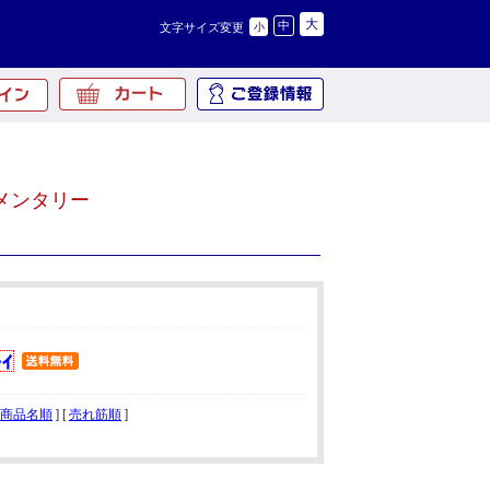
大
中
文字サイズ変更
小
メンタリー
商品名順
] [
売れ筋順
]