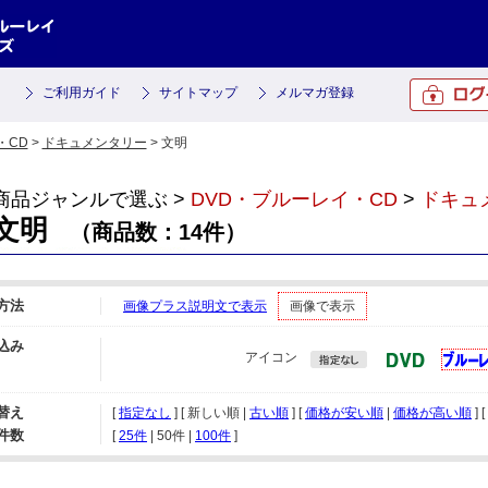
ご利用ガイド
サイトマップ
メルマガ登録
・CD
>
ドキュメンタリー
> 文明
商品ジャンルで選ぶ >
DVD・ブルーレイ・CD
>
ドキュ
文明
（商品数：14件）
方法
画像プラス説明文で表示
画像で表示
込み
アイコン
替え
[
指定なし
] [ 新しい順 |
古い順
] [
価格が安い順
|
価格が高い順
] [
件数
[ 
25件
 | 
50件
 | 
100件
 ]