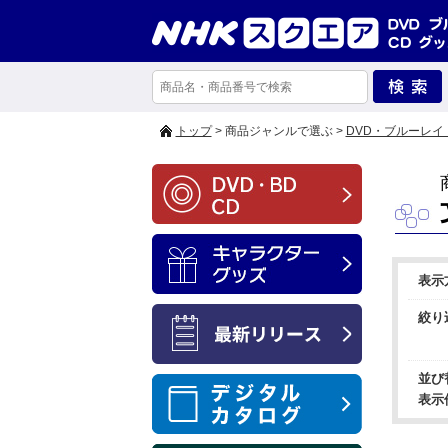
トップ
> 商品ジャンルで選ぶ >
DVD・ブルーレイ
表示
絞り
並び
表示