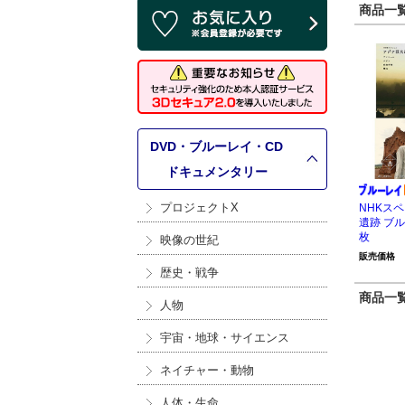
商品一覧 
DVD・ブルーレイ・CD
>
ドキュメンタリー
プロジェクトX
NHKス
遺跡 ブル
枚
映像の世紀
販売価格
歴史・戦争
商品一覧 
人物
宇宙・地球・サイエンス
ネイチャー・動物
人体・生命