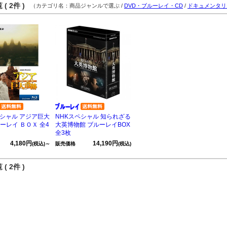
( 2件 )
（カテゴリ名：商品ジャンルで選ぶ /
DVD・ブルーレイ・CD
/
ドキュメンタリ
ペシャル アジア巨大
NHKスペシャル 知られざる
ーレイ ＢＯＸ 全4
大英博物館 ブルーレイBOX
全3枚
4,180円
14,190円
(税込)～
販売価格
(税込)
( 2件 )