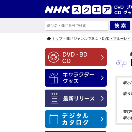
トップ
> 商品ジャンルで選ぶ >
DVD・ブルーレイ
表示
絞り
並び
表示