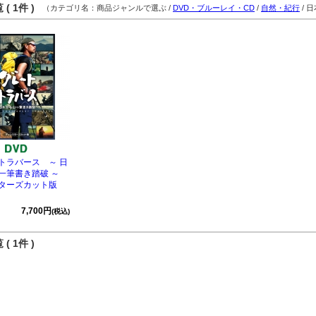
( 1件 )
（カテゴリ名：商品ジャンルで選ぶ /
DVD・ブルーレイ・CD
/
自然・紀行
/ 
トラバース ～ 日
一筆書き踏破 ～
クターズカット版
7,700円
(税込)
( 1件 )