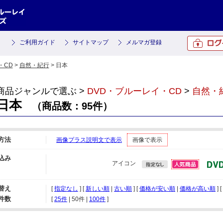
ご利用ガイド
サイトマップ
メルマガ登録
・CD
>
自然・紀行
> 日本
商品ジャンルで選ぶ >
DVD・ブルーレイ・CD
>
自然・
日本
（商品数：95件）
方法
画像プラス説明文で表示
画像で表示
込み
アイコン
替え
[
指定なし
] [
新しい順
|
古い順
] [
価格が安い順
|
価格が高い順
] [
件数
[ 
25件
 | 
50件
 | 
100件
 ]