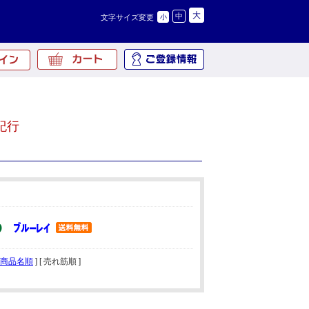
大
中
文字サイズ変更
小
紀行
商品名順
] [ 売れ筋順 ]