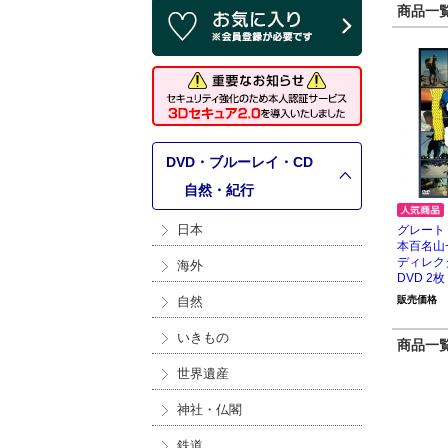
商品一覧 
DVD・ブルーレイ・CD
>
自然・紀行
日本
グレート
本百名山
ディレ
海外
DVD 2枚
自然
販売価格
いきもの
商品一覧 
世界遺産
神社・仏閣
鉄道