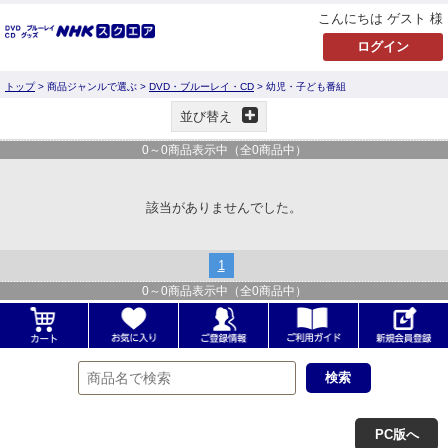
こんにちは ゲスト 様
トップ
> 商品ジャンルで選ぶ >
DVD・ブルーレイ・CD
> 幼児・子ども番組
並び替え
0
～
0
商品表示中（全
0
商品中）
該当がありませんでした。
1
0
～
0
商品表示中（全
0
商品中）
PC版へ