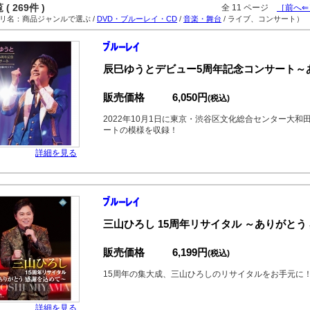
( 269件 )
全 11 ページ
［前へ⇐
名：商品ジャンルで選ぶ /
DVD・ブルーレイ・CD
/
音楽・舞台
/ ライブ、コンサート）
辰巳ゆうとデビュー5周年記念コンサート～
販売価格
6,050円
(税込)
2022年10月1日に東京・渋谷区文化総合センター大和
ートの模様を収録！
詳細を見る
三山ひろし 15周年リサイタル ～ありがとう
販売価格
6,199円
(税込)
15周年の集大成、三山ひろしのリサイタルをお手元に
詳細を見る