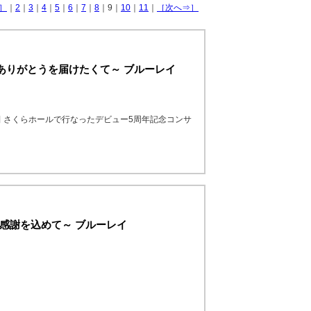
］
｜
2
｜
3
｜
4
｜
5
｜
6
｜
7
｜
8
｜9｜
10
｜
11
｜
［次へ⇒］
ありがとうを届けたくて～ ブルーレイ
田 さくらホールで行なったデビュー5周年記念コンサ
 感謝を込めて～ ブルーレイ
！