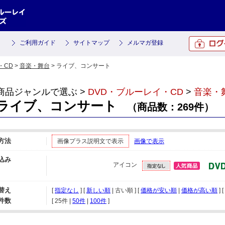
ご利用ガイド
サイトマップ
メルマガ登録
・CD
>
音楽・舞台
> ライブ、コンサート
商品ジャンルで選ぶ >
DVD・ブルーレイ・CD
>
音楽・
ライブ、コンサート
（商品数：269件）
方法
画像プラス説明文で表示
画像で表示
込み
アイコン
替え
[
指定なし
] [
新しい順
| 古い順 ] [
価格が安い順
|
価格が高い順
] [
件数
[ 
25件
 | 
50件
 | 
100件
 ]