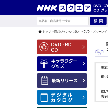
トップ
> 商品ジャンルで選ぶ >
DVD・ブルーレイ
表示
絞り
並び
表示