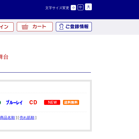
大
中
文字サイズ変更
小
舞台
商品名順
] [
売れ筋順
]