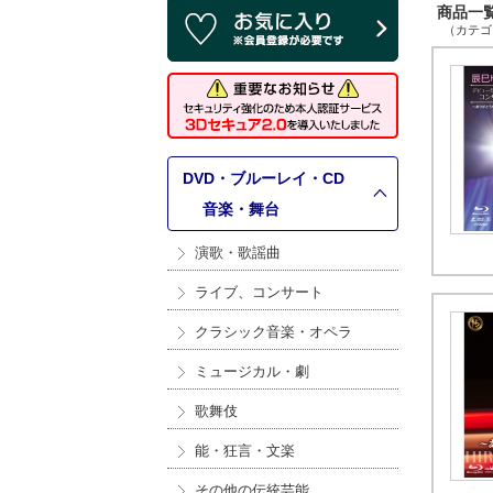
商品一覧 
（カテゴリ
DVD・ブルーレイ・CD
>
音楽・舞台
演歌・歌謡曲
ライブ、コンサート
クラシック音楽・オペラ
ミュージカル・劇
歌舞伎
能・狂言・文楽
その他の伝統芸能