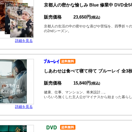
京都人の密かな愉しみ Blue 修業中 DVD全
販売価格
23,650円
(税込)
京都人の生活の中の密やかな喜びや苦悩を、四季折々
の2ndシーズン。
詳細を見る
しあわせは食べて寝て待て ブルーレイ 全3
販売価格
15,840円
(税込)
健康、仕事、マンション、将来設計…。
いろいろ無くした主人公がマイナスから始まった暮ら
詳細を見る