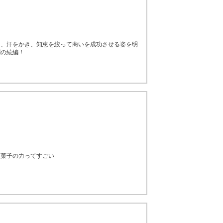
に、汗をかき、知恵を絞って商いを成功させる姿を明
劇の続編！
お菓子の力ってすごい