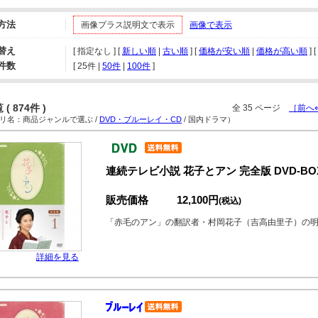
方法
画像プラス説明文で表示
画像で表示
替え
[ 指定なし ] [
新しい順
|
古い順
] [
価格が安い順
|
価格が高い順
] [
件数
[ 
25件
 | 
50件
 | 
100件
 ]
( 874件 )
全 35 ページ
［前へ
名：商品ジャンルで選ぶ /
DVD・ブルーレイ・CD
/ 国内ドラマ）
連続テレビ小説 花子とアン 完全版 DVD-BOX
販売価格
12,100円
(税込)
「赤毛のアン」の翻訳者・村岡花子（吉高由里子）の
詳細を見る