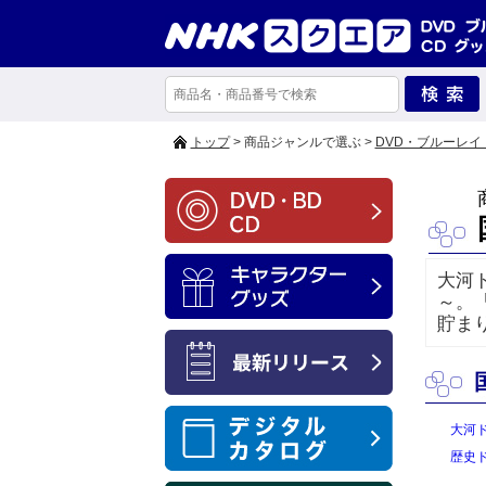
トップ
> 商品ジャンルで選ぶ >
DVD・ブルーレイ
大河
～。
貯ま
大河
歴史