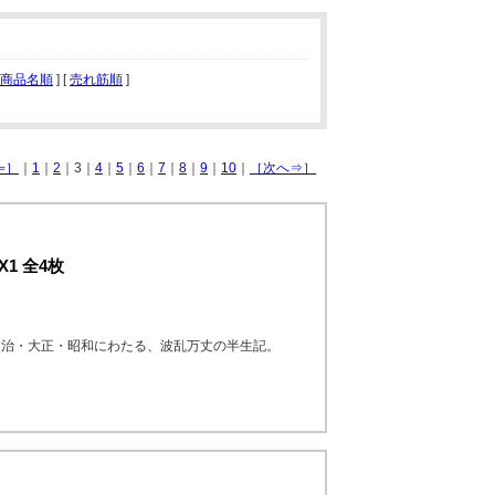
商品名順
] [
売れ筋順
]
⇐］
｜
1
｜
2
｜3｜
4
｜
5
｜
6
｜
7
｜
8
｜
9
｜
10
｜
［次へ⇒］
1 全4枚
明治・大正・昭和にわたる、波乱万丈の半生記。