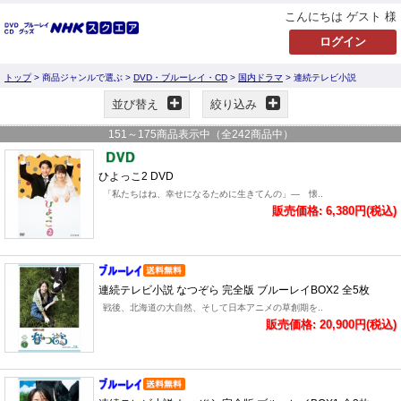
こんにちは ゲスト 様
トップ
> 商品ジャンルで選ぶ >
DVD・ブルーレイ・CD
>
国内ドラマ
> 連続テレビ小説
並び替え
絞り込み
151
～
175
商品表示中（全
242
商品中）
ひよっこ2 DVD
「私たちはね、幸せになるために生きてんの」― 懐..
販売価格: 6,380円(税込)
連続テレビ小説 なつぞら 完全版 ブルーレイBOX2 全5枚
戦後、北海道の大自然、そして日本アニメの草創期を..
販売価格: 20,900円(税込)