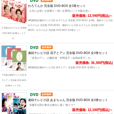
わろてんか 完全版 DVD-BOX 全3巻セット
人生には笑いが必要だ！笑いを商売にして大阪を笑い..
販売価格: 12,540円(税込)～
●関連商品/連続テレビ小説 わろてんか 完全版 DVD-BOX1 全3枚、連続テレビ小説
わろてんか 完全版 DVD-BOX2、連続テレビ小説 わろてんか 完全版 DVD-
※写真はわろてんか 完全版
BOX3、わろてんか 完全版 DVD-BOX 全3巻セット
DVD-BOX 全3巻セットで
す。
連続テレビ小説 花子とアン 完全版 DVD-BOX 全3巻セット
「赤毛のアン」の翻訳者・村岡花子（吉高由里子）の..
販売価格: 36,300円(税込)
●関連商品/連続テレビ小説 花子とアン 完全版 DVD-BOX 全3巻セット
※写真は連続テレビ小説 花
子とアン 完全版 DVD-BOX
全3巻セットです。
連続テレビ小説 あまちゃん 完全版 DVD-BOX 全3巻セット
宮藤官九郎が東北を舞台に描く“朝ドラ”!
販売価格: 12,100円(税込)～