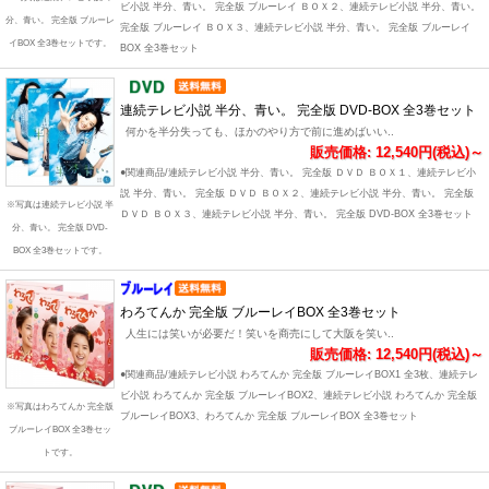
ビ小説 半分、青い。 完全版 ブルーレイ ＢＯＸ２、連続テレビ小説 半分、青い。
分、青い。 完全版 ブルーレ
完全版 ブルーレイ ＢＯＸ３、連続テレビ小説 半分、青い。 完全版 ブルーレイ
イBOX 全3巻セットです。
BOX 全3巻セット
連続テレビ小説 半分、青い。 完全版 DVD-BOX 全3巻セット
何かを半分失っても、ほかのやり方で前に進めばいい..
販売価格: 12,540円(税込)～
●関連商品/連続テレビ小説 半分、青い。 完全版 ＤＶＤ ＢＯＸ１、連続テレビ小
説 半分、青い。 完全版 ＤＶＤ ＢＯＸ２、連続テレビ小説 半分、青い。 完全版
※写真は連続テレビ小説 半
ＤＶＤ ＢＯＸ３、連続テレビ小説 半分、青い。 完全版 DVD-BOX 全3巻セット
分、青い。 完全版 DVD-
BOX 全3巻セットです。
わろてんか 完全版 ブルーレイBOX 全3巻セット
人生には笑いが必要だ！笑いを商売にして大阪を笑い..
販売価格: 12,540円(税込)～
●関連商品/連続テレビ小説 わろてんか 完全版 ブルーレイBOX1 全3枚、連続テレ
ビ小説 わろてんか 完全版 ブルーレイBOX2、連続テレビ小説 わろてんか 完全版
※写真はわろてんか 完全版
ブルーレイBOX3、わろてんか 完全版 ブルーレイBOX 全3巻セット
ブルーレイBOX 全3巻セッ
トです。