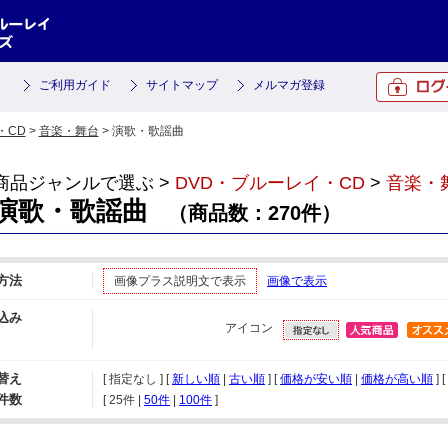
ご利用ガイド
サイトマップ
メルマガ登録
・CD
>
音楽・舞台
> 演歌・歌謡曲
商品ジャンルで選ぶ >
DVD・ブルーレイ・CD
>
音楽・
演歌・歌謡曲
（商品数：270件）
方法
画像プラス説明文で表示
画像で表示
込み
アイコン
替え
[ 指定なし ] [
新しい順
|
古い順
] [
価格が安い順
|
価格が高い順
] [
件数
[ 
25件
 | 
50件
 | 
100件
 ]