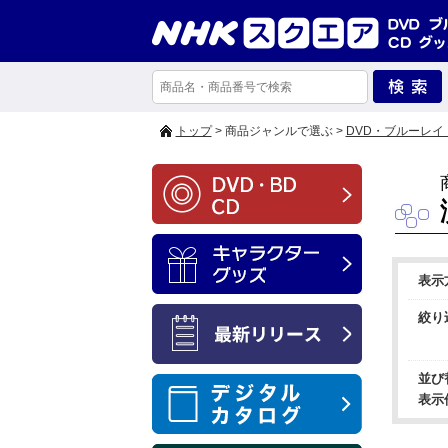
トップ
> 商品ジャンルで選ぶ >
DVD・ブルーレイ
表示
絞り
並び
表示