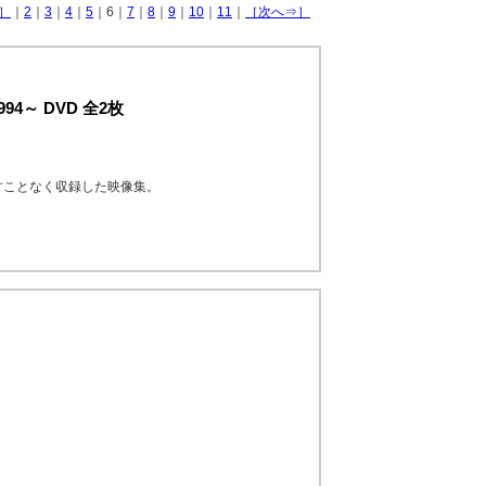
］
｜
2
｜
3
｜
4
｜
5
｜6｜
7
｜
8
｜
9
｜
10
｜
11
｜
［次へ⇒］
94～ DVD 全2枚
すことなく収録した映像集。