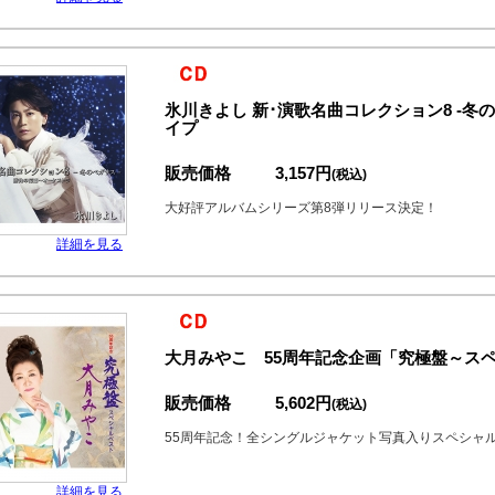
氷川きよし 新･演歌名曲コレクション8 -冬
イプ
販売価格
3,157円
(税込)
大好評アルバムシリーズ第8弾リリース決定！
詳細を見る
大月みやこ 55周年記念企画「究極盤～スペ
販売価格
5,602円
(税込)
55周年記念！全シングルジャケット写真入りスペシャ
詳細を見る