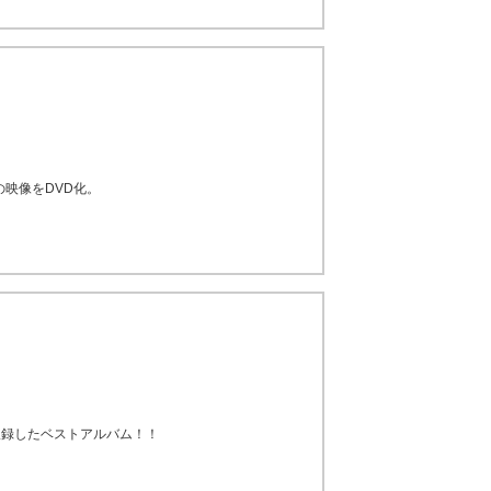
の映像をDVD化。
収録したベストアルバム！！