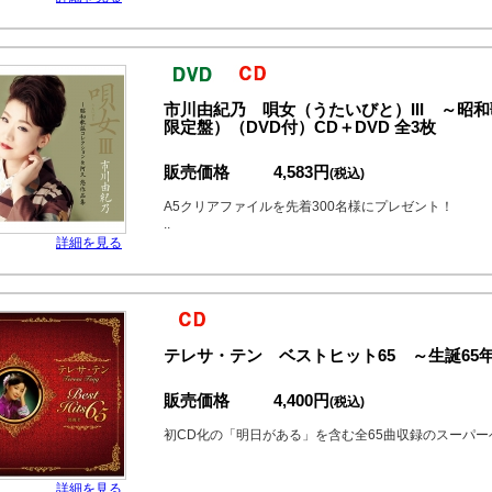
市川由紀乃 唄女（うたいびと）III ～昭
限定盤）（DVD付）CD＋DVD 全3枚
販売価格
4,583円
(税込)
A5クリアファイルを先着300名様にプレゼント！
..
詳細を見る
テレサ・テン ベストヒット65 ～生誕65年 
販売価格
4,400円
(税込)
初CD化の「明日がある」を含む全65曲収録のスーパ
詳細を見る