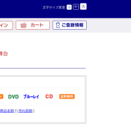
大
中
文字サイズ変更
小
舞台
商品名順
] [
売れ筋順
]