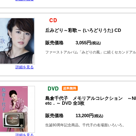
丘みどり～彩歌～ (いろどりうた) CD
販売価格
3,055円
(税込)
ファーストアルバム「みどりの風」に続くセカンドア
詳細を見る
島倉千代子 メモリアルコレクション ～N
etc．～ DVD 全3枚
販売価格
13,200円
(税込)
生誕80周年記念商品。千代子の名場面いろいろ。
詳細を見る