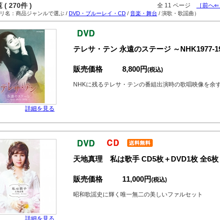
( 270件 )
全 11 ページ
［前へ⇐
名：商品ジャンルで選ぶ /
DVD・ブルーレイ・CD
/
音楽・舞台
/ 演歌・歌謡曲）
テレサ・テン 永遠のステージ ～NHK1977-19
販売価格
8,800円
(税込)
NHKに残るテレサ・テンの番組出演時の歌唱映像を余
詳細を見る
天地真理 私は歌手 CD5枚＋DVD1枚 全6枚
販売価格
11,000円
(税込)
昭和歌謡史に輝く唯一無二の美しいファルセット
詳細を見る