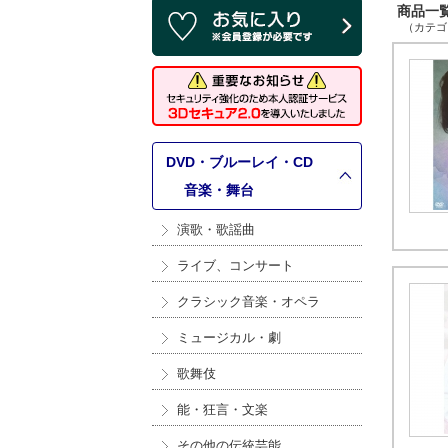
商品一覧 
（カテゴリ
DVD・ブルーレイ・CD
>
音楽・舞台
演歌・歌謡曲
ライブ、コンサート
クラシック音楽・オペラ
ミュージカル・劇
歌舞伎
能・狂言・文楽
その他の伝統芸能