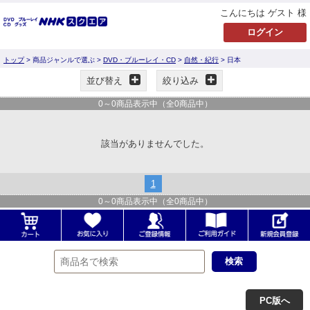
こんにちは ゲスト 様
トップ
> 商品ジャンルで選ぶ >
DVD・ブルーレイ・CD
>
自然・紀行
> 日本
並び替え
絞り込み
0
～
0
商品表示中（全
0
商品中）
該当がありませんでした。
1
0
～
0
商品表示中（全
0
商品中）
PC版へ