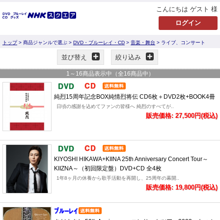
こんにちは ゲスト 様
トップ
> 商品ジャンルで選ぶ >
DVD・ブルーレイ・CD
>
音楽・舞台
> ライブ、コンサート
並び替え
絞り込み
1
～
16
商品表示中（全
16
商品中）
純烈15周年記念BOX純情烈将伝 CD6枚＋DVD2枚+BOOK4冊
日頃の感謝を込めてファンの皆様へ 純烈のすべてが..
販売価格: 27,500円(税込)
KIYOSHI HIKAWA+KIINA 25th Anniversary Concert Tour～
KIIZNA～（初回限定盤）DVD+CD 全4枚
1年8ヶ月の休養から歌手活動を再開し、25周年の幕開..
販売価格: 19,800円(税込)