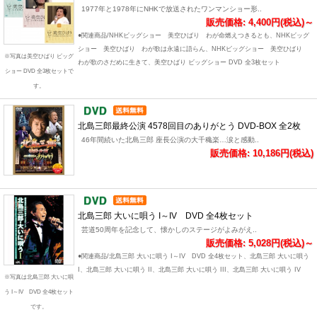
1977年と1978年にNHKで放送されたワンマンショー形..
販売価格: 4,400円(税込)～
●関連商品/NHKビッグショー 美空ひばり わが命燃えつきるとも、NHKビッグ
ショー 美空ひばり わが歌は永遠に語らん、NHKビッグショー 美空ひばり
※写真は美空ひばり ビッグ
わが歌のさだめに生きて、美空ひばり ビッグショー DVD 全3枚セット
ショー DVD 全3枚セットで
す。
北島三郎最終公演 4578回目のありがとう DVD-BOX 全2枚
46年間続いた北島三郎 座長公演の大千穐楽…涙と感動..
販売価格: 10,186円(税込)
北島三郎 大いに唄う I～IV DVD 全4枚セット
芸道50周年を記念して、懐かしのステージがよみがえ..
販売価格: 5,028円(税込)～
●関連商品/北島三郎 大いに唄う I～IV DVD 全4枚セット、北島三郎 大いに唄う
I、北島三郎 大いに唄う II、北島三郎 大いに唄う III、北島三郎 大いに唄う IV
※写真は北島三郎 大いに唄
う I～IV DVD 全4枚セット
です。