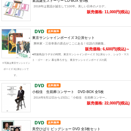
童謡誕生ストーリー CD-BOX 全5枚
2018年は童謡が誕生して100年。美しい日本のメロデ..
販売価格: 11,000円(税込)
東京サンシャインボーイズ 3公演セット
脚本家・三谷幸喜の原点がここにある！伝説の演劇集..
販売価格: 6,600円(税込)～
●関連商品/ラヂオの時間、東京サンシャインボーイズ 3公演セット、ショウ・マス
ト・ゴー・オン 幕を降ろすな、東京サンシャインボーイズの罠
※写真は東京サンシャイン
ボーイズ 3公演セットで
す。
小椋佳 生前葬コンサート DVD-BOX 全5枚
2014年9月12日から15日に「小椋佳 生前葬コンサー..
販売価格: 22,000円(税込)
美空ひばり ビッグショー DVD 全3枚セット