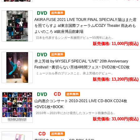
AKIRA FUSE 2021 LIVE TOUR FINAL SPECIAL!! 陽はまた君
を照てらすよ at東京国際フォーラム/COZY Theater 雨あめも
よいのころ at銀座博品館劇場
日本を代表するシンガー布施明デビュー55周年にあた..
販売価格: 11,000円(税込)
井上芳雄 by MYSELF SPECIAL “LIVE” 20th Anniversary
Festival! ~裏切らない芳雄4時間フェス~ DVD2枚+CD2枚
ミュージカル界のプリンスこと、井上芳雄のデビュー..
販売価格: 13,200円(税込)
山内惠介コンサート 2010-2021 LIVE CD-BOX CD24枚
+DVD1枚+BOOK
2010年～2021年にかけ発売したコンサート映像作品を..
販売価格: 33,000円(税込)