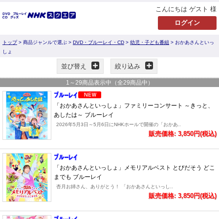
こんにちは ゲスト 様
トップ
> 商品ジャンルで選ぶ >
DVD・ブルーレイ・CD
>
幼児・子ども番組
> おかあさんといっ
しょ
並び替え
絞り込み
1
～
29
商品表示中（全
29
商品中）
「おかあさんといっしょ」ファミリーコンサート ～きっと、
あしたは～ ブルーレイ
2026年5月3日～5月6日にNHKホールで開催の「おかあ..
販売価格: 3,850円(税込)
「おかあさんといっしょ」メモリアルベスト とびだそう どこ
までも ブルーレイ
杏月お姉さん、ありがとう！ 「おかあさんといっし..
販売価格: 3,850円(税込)