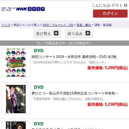
こんにちは ゲスト 様
トップ
> 商品ジャンルで選ぶ >
DVD・ブルーレイ・CD
>
音楽・舞台
> 演歌・歌謡曲
並び替え
絞り込み
51
～
75
商品表示中（全
125
商品中）
純烈コンサート2019～令和元年 最終決戦～DVD 全2枚
2019年9月9日中野サンプラザで行われた『純烈コンサ..
販売価格: 5,299円(税込)
夢ひとつ～長山洋子演歌15周年記念コンサートIN有秋～
千葉県市原市・有秋公園にて行われた、演歌15周年記..
販売価格: 5,238円(税込)