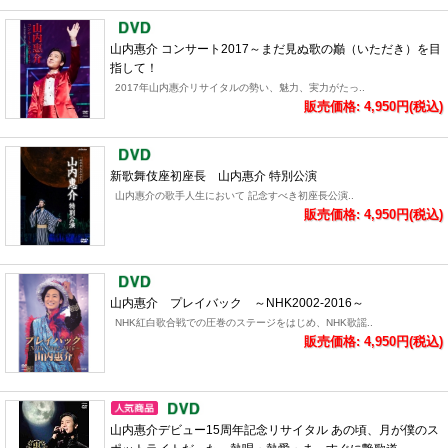
山内惠介 コンサート2017～まだ見ぬ歌の巓（いただき）を目
指して！
2017年山内惠介リサイタルの勢い、魅力、実力がたっ..
販売価格: 4,950円(税込)
新歌舞伎座初座長 山内惠介 特別公演
山内惠介の歌手人生において 記念すべき初座長公演..
販売価格: 4,950円(税込)
山内惠介 プレイバック ～NHK2002-2016～
NHK紅白歌合戦での圧巻のステージをはじめ、NHK歌謡..
販売価格: 4,950円(税込)
山内惠介デビュー15周年記念リサイタル あの頃、月が僕のス