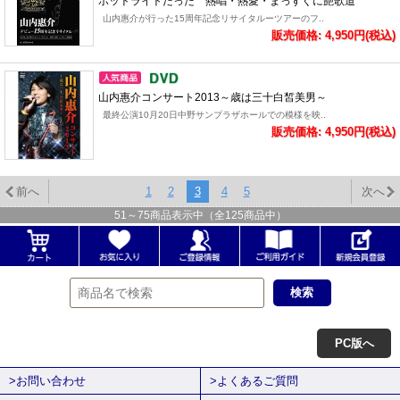
ポットライトだった 熱唱・熱愛・まっすぐに艶歌道
山内惠介が行った15周年記念リサイタルーツアーのフ..
販売価格: 4,950円(税込)
山内惠介コンサート2013～歳は三十白皙美男～
最終公演10月20日中野サンプラザホールでの模様を映..
販売価格: 4,950円(税込)
前へ
1
2
3
4
5
次へ
51
～
75
商品表示中（全
125
商品中）
PC版へ
>お問い合わせ
>よくあるご質問