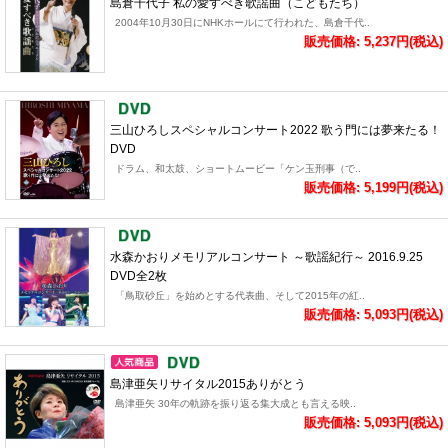
島倉千代子 私の愛すべき歌謡曲（こどもたち）
2004年10月30日にNHKホールにて行われた、島倉千代..
販売価格: 5,237円(税込)
三山ひろしスペシャルコンサート2022 歌う門には夢来たる！
DVD
ドラム、和太鼓、ショートムービー「ケン玉刑事（で..
販売価格: 5,199円(税込)
水森かおりメモリアルコンサート ～歌謡紀行～ 2016.9.25
DVD全2枚
「鳥取砂丘」を始めとする代表曲、そして2015年の紅..
販売価格: 5,093円(税込)
島津亜矢リサイタル2015ありがとう
島津亜矢 30年の軌跡を振り返る集大成とも言える映..
販売価格: 5,093円(税込)