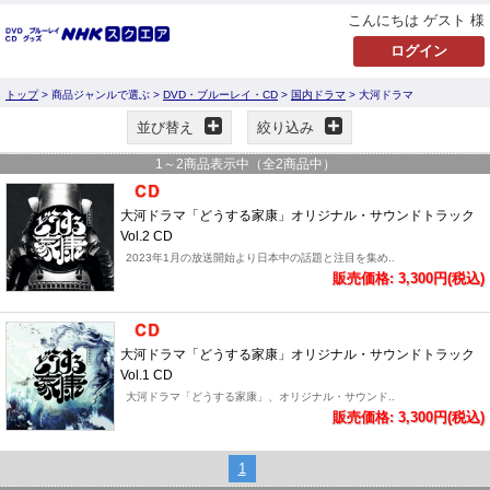
こんにちは ゲスト 様
トップ
> 商品ジャンルで選ぶ >
DVD・ブルーレイ・CD
>
国内ドラマ
> 大河ドラマ
並び替え
絞り込み
1
～
2
商品表示中（全
2
商品中）
大河ドラマ「どうする家康」オリジナル・サウンドトラック
Vol.2 CD
2023年1月の放送開始より日本中の話題と注目を集め..
販売価格: 3,300円(税込)
大河ドラマ「どうする家康」オリジナル・サウンドトラック
Vol.1 CD
大河ドラマ「どうする家康」、オリジナル・サウンド..
販売価格: 3,300円(税込)
1