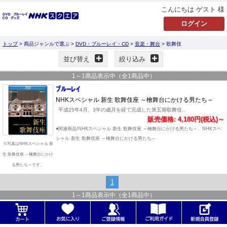
こんにちは ゲスト 様
トップ
> 商品ジャンルで選ぶ >
DVD・ブルーレイ・CD
>
音楽・舞台
> 歌舞伎
並び替え
絞り込み
1
～
1
商品表示中（全
1
商品中）
NHKスペシャル 新生 歌舞伎座 ～檜舞台にかける男たち～
平成25年4月、3年の歳月を経て完成した第五期歌舞伎..
販売価格: 4,180円(税込)～
●関連商品/NHKスペシャル 新生 歌舞伎座 ～檜舞台にかける男たち～、NHKスペ
シャル 新生 歌舞伎座 ～檜舞台にかける男たち～
※写真はNHKスペシャル 新
生 歌舞伎座 ～檜舞台にかけ
る男たち～です。
1
1
～
1
商品表示中（全
1
商品中）