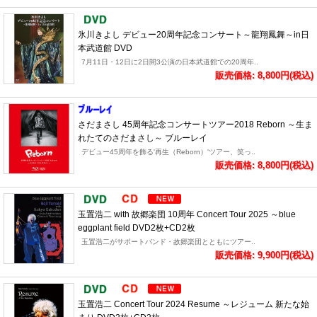
氷川きよし デビュー20周年記念コンサート～龍翔鳳舞～in日
本武道館 DVD
7月11日・12日に2日間3公演の日本武道館での20周年..
販売価格: 8,800円(税込)
さだまさし 45周年記念コンサートツアー2018 Reborn ～生ま
れたてのさだまさし～ ブルーレイ
デビュー45周年を飾る'再生（Reborn）'ツアー、笑っ..
販売価格: 8,800円(税込)
玉置浩二 with 故郷楽団 10周年 Concert Tour 2025 ～blue
eggplant field DVD2枚+CD2枚
玉置浩二がサポートバンド・故郷楽団とともにツアー..
販売価格: 9,900円(税込)
玉置浩二 Concert Tour 2024 Resume ～レジューム 新たな始