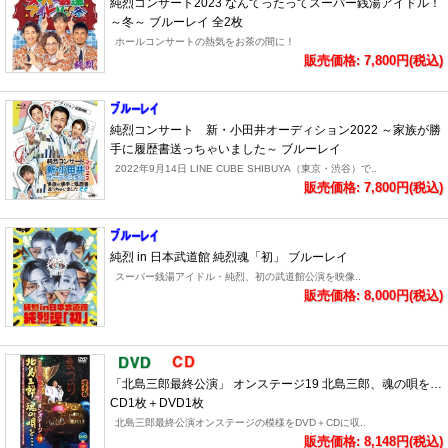
純烈コンサート2023 なんてったってスーパー銭湯アイドル！
～冬～ ブルーレイ 全2枚
ホールコンサートの熱気をお茶の間に！
販売価格: 7,800円(税込)
純烈コンサート 新・小田井オーディション2022 ～家族が勝
手に履歴書送っちゃいました～ ブルーレイ
2022年9月14日 LINE CUBE SHIBUYA（東京・渋谷）で..
販売価格: 7,800円(税込)
純烈 in 日本武道館 純烈魂「初」 ブルーレイ
スーパー銭湯アイドル・純烈、初の武道館公演を映像..
販売価格: 8,000円(税込)
「北島三郎最終公演」 オンステージ19 北島三郎、魂の唄を…
CD1枚＋DVD1枚
北島三郎最終公演オンステージの模様をDVD＋CDに収..
販売価格: 8,148円(税込)