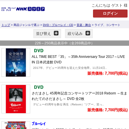
こんにちは ゲスト 様
トップ
> 商品ジャンルで選ぶ >
DVD・ブルーレイ・CD
>
音楽・舞台
> ライブ、コンサート
並び替え
絞り込み
226
～
250
商品表示中（全
269
商品中）
ALL TIME BEST「35」～35th Anniversary Tour 2017～LIVE
IN 日本武道館 DVD
2017年、デビュー35周年を迎えた安全地帯。11月24日..
販売価格: 7,700円(税込)
さだまさし 45周年記念コンサートツアー2018 Reborn ～生ま
れたてのさだまさし～ DVD 全2枚
デビュー45周年を飾る'再生（Reborn）'ツアー、笑っ..
販売価格: 7,700円(税込)