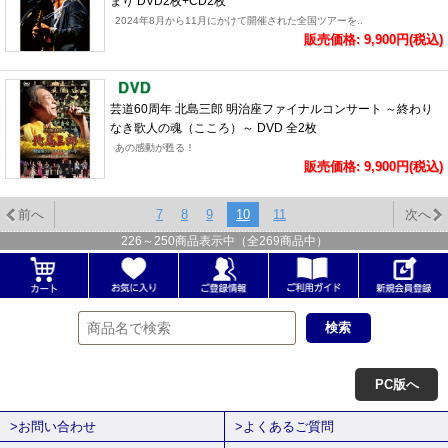
まり DVD2枚+CD2枚
2024年8月から11月にかけて開催された全国ツアーを..
販売価格: 9,900円(税込)
芸道60周年 北島三郎 明治座ファイナルコンサート ～終わり
なき歌人の魂（こころ）～ DVD 全2枚
あの感動が甦る！
販売価格: 9,900円(税込)
前へ
7
8
9
10
11
次へ
226
～
250
商品表示中（全
269
商品中）
PC版へ
>お問い合わせ
>よくあるご質問