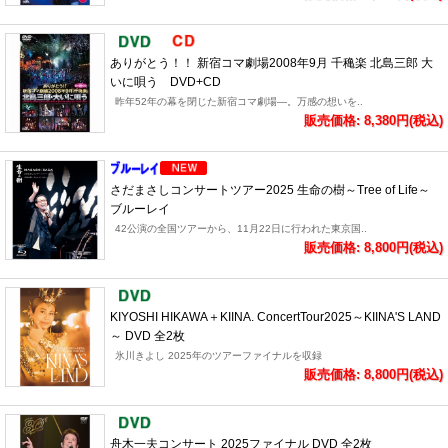
ありがとう！！ 新宿コマ劇場2008年9月 千穐楽 北島三郎 大
いに唄う DVD+CD
昨年52年の幕を閉じた新宿コマ劇場―。万感の想いを..
販売価格: 8,380円(税込)
さだまさしコンサートツアー2025 生命の樹～Tree of Life～
ブルーレイ
42公演の全国ツアーから、11月22日に行われた東京国..
販売価格: 8,800円(税込)
KIYOSHI HIKAWA＋KIINA. ConcertTour2025～KIINA'S LAND
～ DVD 全2枚
氷川きよし 2025年のツアーファイナルを収録
販売価格: 8,800円(税込)
舟木一夫コンサート 2025ファイナル DVD 全2枚