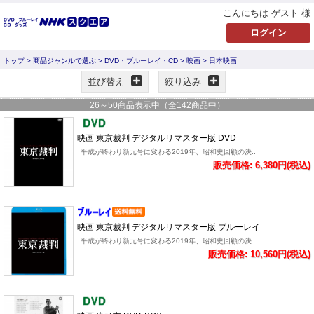
こんにちは ゲスト 様
トップ
> 商品ジャンルで選ぶ >
DVD・ブルーレイ・CD
>
映画
> 日本映画
並び替え
絞り込み
26
～
50
商品表示中（全
142
商品中）
映画 東京裁判 デジタルリマスター版 DVD
平成が終わり新元号に変わる2019年、昭和史回顧の決..
販売価格: 6,380円(税込)
映画 東京裁判 デジタルリマスター版 ブルーレイ
平成が終わり新元号に変わる2019年、昭和史回顧の決..
販売価格: 10,560円(税込)