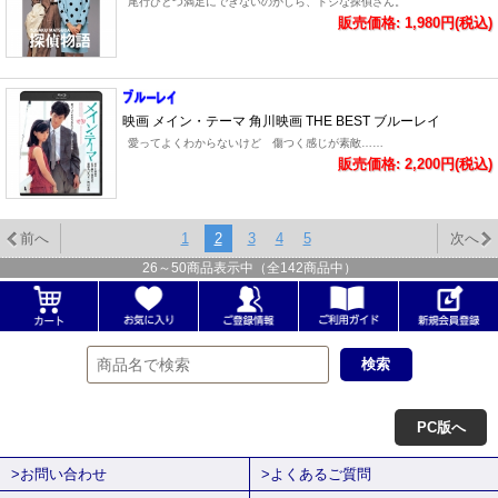
尾行ひとつ満足にできないのかしら、ドジな探偵さん。
販売価格: 1,980円(税込)
映画 メイン・テーマ 角川映画 THE BEST ブルーレイ
愛ってよくわからないけど 傷つく感じが素敵……
販売価格: 2,200円(税込)
前へ
1
2
3
4
5
次へ
26
～
50
商品表示中（全
142
商品中）
PC版へ
>お問い合わせ
>よくあるご質問