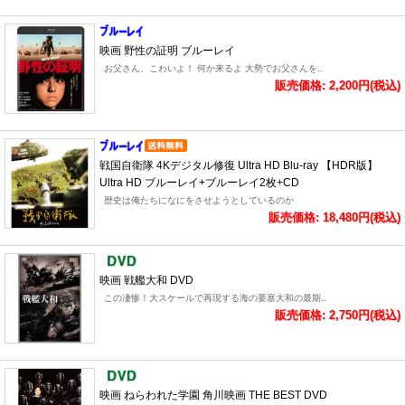
映画 野性の証明 ブルーレイ
お父さん、こわいよ！ 何か来るよ 大勢でお父さんを..
販売価格: 2,200円(税込)
戦国自衛隊 4Kデジタル修復 Ultra HD Blu-ray 【HDR版】
Ultra HD ブルーレイ+ブルーレイ2枚+CD
歴史は俺たちになにをさせようとしているのか
販売価格: 18,480円(税込)
映画 戦艦大和 DVD
この凄惨！大スケールで再現する海の要塞大和の最期..
販売価格: 2,750円(税込)
映画 ねらわれた学園 角川映画 THE BEST DVD