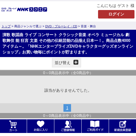
こんにちは ゲスト 様
トップ
> 商品ジャンルで選ぶ >
DVD・ブルーレイ・CD
> 音楽・舞台
演歌 歌謡曲 ライブ コンサート クラシック音楽 オペラ ミュージカル 劇
歌舞伎 能 狂言 文楽 その他の伝統芸能の品揃え日本一！。商品点数4000
アイテム～。「NHKエンタープライズDVDキャラクターグッズオンライン
ショップ」お買い物毎にポイントが貯まります。
並び替え
0
～
0
商品表示中（全
0
商品中）
該当がありませんでした。
1
0
～
0
商品表示中（全
0
商品中）