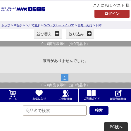
こんにちは ゲスト 様
トップ
> 商品ジャンルで選ぶ >
DVD・ブルーレイ・CD
>
自然・紀行
> 日本
並び替え
絞り込み
0
～
0
商品表示中（全
0
商品中）
該当がありませんでした。
1
0
～
0
商品表示中（全
0
商品中）
PC版へ