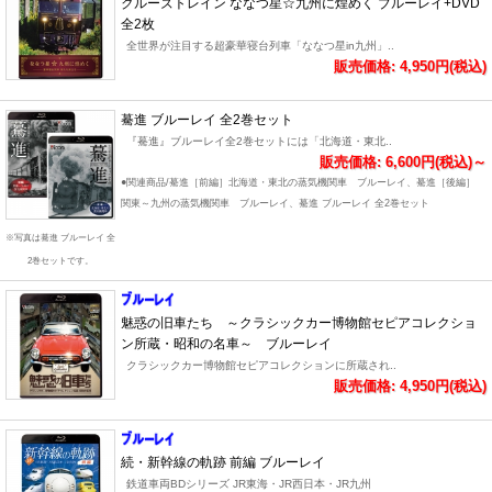
クルーズトレイン ななつ星☆九州に煌めく ブルーレイ+DVD
全2枚
全世界が注目する超豪華寝台列車「ななつ星in九州」..
販売価格: 4,950円(税込)
驀進 ブルーレイ 全2巻セット
『驀進』ブルーレイ全2巻セットには「北海道・東北..
販売価格: 6,600円(税込)～
●関連商品/驀進［前編］北海道・東北の蒸気機関車 ブルーレイ、驀進［後編］
関東～九州の蒸気機関車 ブルーレイ、驀進 ブルーレイ 全2巻セット
※写真は驀進 ブルーレイ 全
2巻セットです。
魅惑の旧車たち ～クラシックカー博物館セピアコレクショ
ン所蔵・昭和の名車～ ブルーレイ
クラシックカー博物館セピアコレクションに所蔵され..
販売価格: 4,950円(税込)
続・新幹線の軌跡 前編 ブルーレイ
鉄道車両BDシリーズ JR東海・JR西日本・JR九州