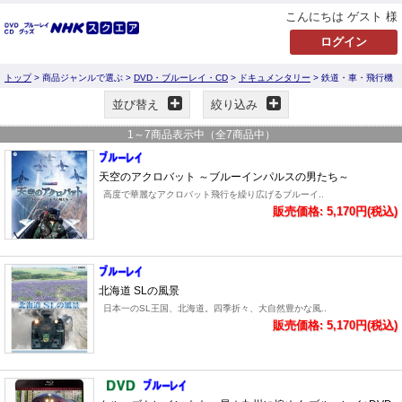
こんにちは ゲスト 様
トップ
> 商品ジャンルで選ぶ >
DVD・ブルーレイ・CD
>
ドキュメンタリー
> 鉄道・車・飛行機
並び替え
絞り込み
1
～
7
商品表示中（全
7
商品中）
天空のアクロバット ～ブルーインパルスの男たち～
高度で華麗なアクロバット飛行を繰り広げるブルーイ..
販売価格: 5,170円(税込)
北海道 SLの風景
日本一のSL王国、北海道。四季折々、大自然豊かな風..
販売価格: 5,170円(税込)