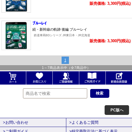
販売価格: 3,300円(税込)
続・新幹線の軌跡 後編 ブルーレイ
鉄道車両BDシリーズ JR東日本・JR北海道
販売価格: 3,300円(税込)
1
1
～
7
商品表示中（全
7
商品中）
PC版へ
>お問い合わせ
>よくあるご質問
>ご利用ガイド
>特定商取引法に基づく表示