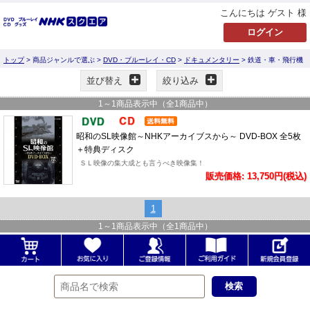
こんにちは ゲスト 様
トップ
> 商品ジャンルで選ぶ >
DVD・ブルーレイ・CD
>
ドキュメンタリー
> 鉄道・車・飛行機
並び替え
絞り込み
1
～
1
商品表示中（全
1
商品中）
昭和のSL映像館～NHKアーカイブスから～ DVD-BOX 全5枚
＋特典ディスク
ＳＬ映像の集大成とも言うべき映像集！
販売価格: 13,750円(税込)
1
1
～
1
商品表示中（全
1
商品中）