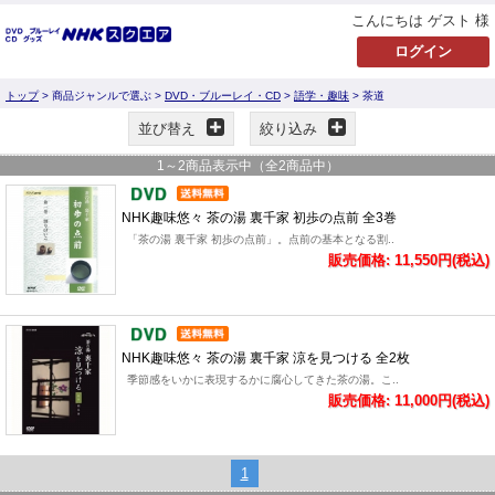
こんにちは ゲスト 様
トップ
> 商品ジャンルで選ぶ >
DVD・ブルーレイ・CD
>
語学・趣味
> 茶道
並び替え
絞り込み
1
～
2
商品表示中（全
2
商品中）
NHK趣味悠々 茶の湯 裏千家 初歩の点前 全3巻
「茶の湯 裏千家 初歩の点前」。点前の基本となる割..
販売価格: 11,550円(税込)
NHK趣味悠々 茶の湯 裏千家 涼を見つける 全2枚
季節感をいかに表現するかに腐心してきた茶の湯。こ..
販売価格: 11,000円(税込)
1