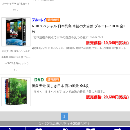
ルーレイBOX 全2枚セット
です。
NHKスペシャル 日本列島 奇跡の大自然 ブルーレイBOX 全2
枚
地球規模の視点で日本の自然を見つめ直す「NHKスペ..
販売価格: 10,340円(税込)
●関連商品/NHKスペシャル 日本列島 奇跡の大自然 ブルーレイBOX 全2枚セット
※写真はNHKスペシャル 日
本列島 奇跡の大自然 ブルー
レイBOX 全2枚セットで
す。
流象天遊 美しき日本 百の風景 全4枚
ＮＨＫ ＢＳハイビジョンで放送の番組「美しき日本..
販売価格: 20,680円(税込)
1
1
～
20
商品表示中（全
20
商品中）