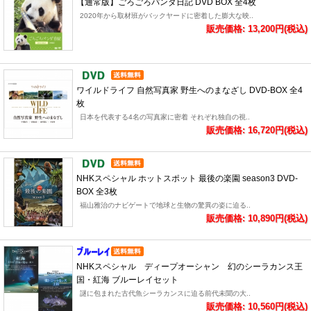
【通常版】ごろごろパンダ日記 DVD BOX 全4枚
2020年から取材班がバックヤードに密着した膨大な映..
販売価格: 13,200円(税込)
ワイルドライフ 自然写真家 野生へのまなざし DVD-BOX 全4
枚
日本を代表する4名の写真家に密着 それぞれ独自の視..
販売価格: 16,720円(税込)
NHKスペシャル ホットスポット 最後の楽園 season3 DVD-
BOX 全3枚
福山雅治のナビゲートで地球と生物の驚異の姿に迫る..
販売価格: 10,890円(税込)
NHKスペシャル ディープオーシャン 幻のシーラカンス王
国・紅海 ブルーレイセット
謎に包まれた古代魚シーラカンスに迫る前代未聞の大..
販売価格: 10,560円(税込)