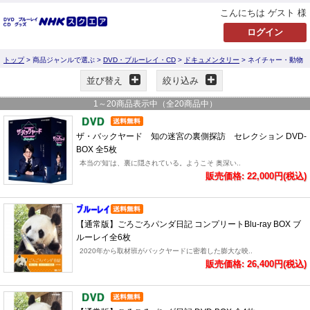
こんにちは ゲスト 様
トップ
> 商品ジャンルで選ぶ >
DVD・ブルーレイ・CD
>
ドキュメンタリー
> ネイチャー・動物
並び替え
絞り込み
1
～
20
商品表示中（全
20
商品中）
ザ・バックヤード 知の迷宮の裏側探訪 セレクション DVD-
BOX 全5枚
本当の'知'は、裏に隠されている。ようこそ 奥深い..
販売価格: 22,000円(税込)
【通常版】ごろごろパンダ日記 コンプリートBlu-ray BOX ブ
ルーレイ全6枚
2020年から取材班がバックヤードに密着した膨大な映..
販売価格: 26,400円(税込)